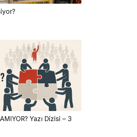
iyor?
IYOR? Yazı Dizisi – 3