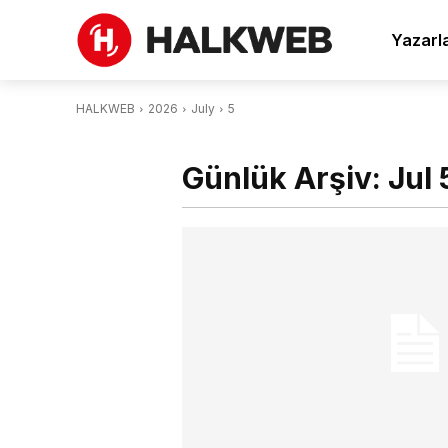
Yazarl
HALKWEB
2026
July
5
Günlük Arşiv: Jul 