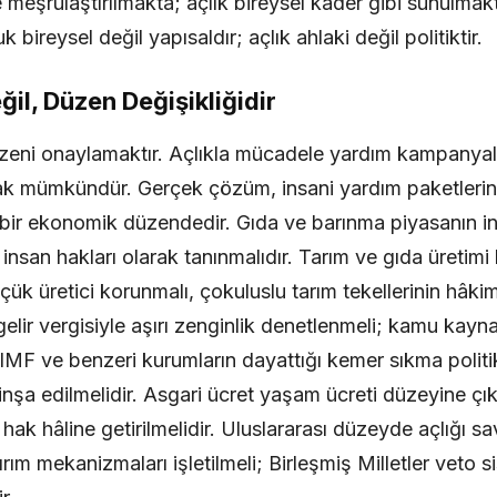
le meşrulaştırılmakta; açlık bireysel kader gibi sunulmak
k bireysel değil yapısaldır; açlık ahlaki değil politiktir.
l, Düzen Değişikliğidir
ni onaylamaktır. Açlıkla mücadele yardım kampanyaları
arak mümkündür. Gerçek çözüm, insani yardım paketleri
li bir ekonomik düzendedir. Gıda ve barınma piyasanın i
insan hakları olarak tanınmalıdır. Tarım ve gıda üretim
ük üretici korunmalı, çokuluslu tarım tekellerinin hâkimiy
 gelir vergisiyle aşırı zenginlik denetlenmeli; kamu kay
 IMF ve benzeri kurumların dayattığı kemer sıkma politik
inşa edilmelidir. Asgari ücret yaşam ücreti düzeyine çı
hak hâline getirilmelidir. Uluslararası düzeyde açlığı s
ırım mekanizmaları işletilmeli; Birleşmiş Milletler veto s