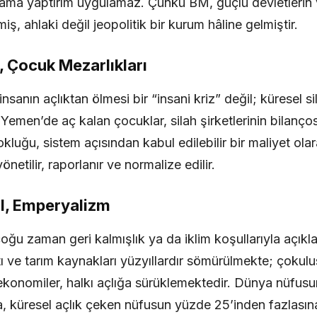
rir ama yaptırım uygulamaz. Çünkü BM, güçlü devletleri
miş, ahlaki değil jeopolitik bir kurum hâline gelmiştir.
, Çocuk Mezarlıkları
sanın açlıktan ölmesi bir “insani kriz” değil; küresel si
r. Yemen’de aç kalan çocuklar, silah şirketlerinin bilan
luğu, sistem açısından kabul edilebilir bir maliyet olar
etilir, raporlanır ve normalize edilir.
il, Emperyalizm
çoğu zaman geri kalmışlık ya da iklim koşullarıyla açıkl
tı ve tarım kaynakları yüzyıllardır sömürülmekte; çokulusl
konomiler, halkı açlığa sürüklemektedir. Dünya nüfus
ka, küresel açlık çeken nüfusun yüzde 25’inden fazlasına