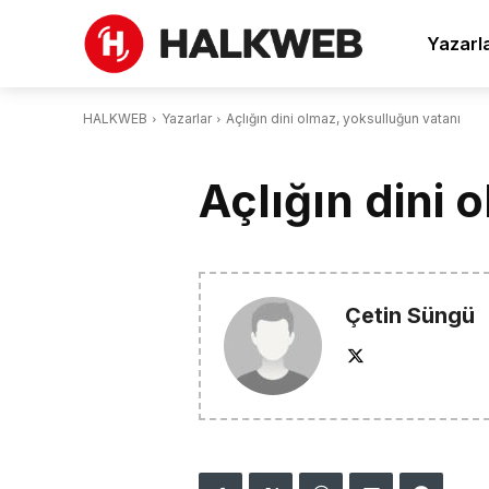
Yazarl
HALKWEB
Yazarlar
Açlığın dini olmaz, yoksulluğun vatanı
Açlığın dini 
Çetin Süngü