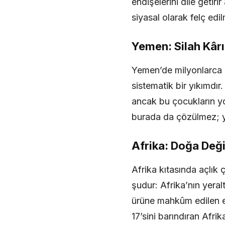
endişelerini dile geti
siyasal olarak felç edil
Yemen: Silah Kârı
Yemen’de milyonlarca in
sistematik bir yıkımdı
ancak bu çocukların yok
burada da çözülmez; yön
Afrika: Doğa Değ
Afrika kıtasında açlık 
şudur: Afrika’nın yeral
ürüne mahkûm edilen e
17’sini barındıran Afri