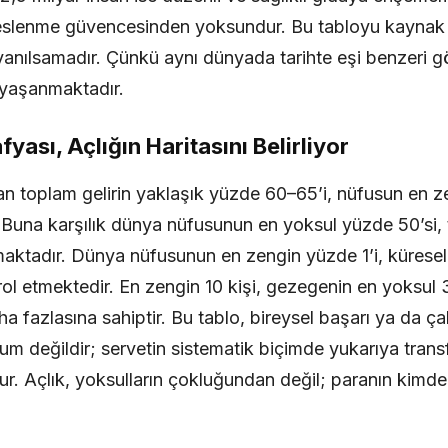
beslenme güvencesinden yoksundur. Bu tabloyu kaynak y
 yanılsamadır. Çünkü aynı dünyada tarihte eşi benzeri g
 yaşanmaktadır.
yası, Açlığın Haritasını Belirliyor
lan toplam gelirin yaklaşık yüzde 60–65’i, nüfusun en 
 Buna karşılık dünya nüfusunun en yoksul yüzde 50’si, 
aktadır. Dünya nüfusunun en zengin yüzde 1’i, küresel
ol etmektedir. En zengin 10 kişi, gezegenin en yoksul 3
 fazlasına sahiptir. Bu tablo, bireysel başarı ya da çal
um değildir; servetin sistematik biçimde yukarıya transf
r. Açlık, yoksulların çokluğundan değil; paranın kimd