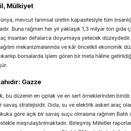
l, Mülkiyet
: Dünya, mevcut tarımsal üretim kapasitesiyle tüm insanlığ
ır. Buna rağmen her yıl yaklaşık 1,3 milyar ton gıda ç
 aç insanları defalarca doyurmaya yetecek düzeydedir.
, dağıtım mekanizmalarında ve kâr öncelikli ekonomik düz
karılıp borsalarda işlem gören bir meta hâline getirildiğ
şür.
lahıdır: Gazze
, bu düzenin en çıplak ve en sert örneklerinden biridir.
r savaş stratejisidir. Gıda, su ve elektrik askeri araç ol
ukuka göre açık bir savaş suçu olmasına rağmen Batılı d
destekle meşrulaştırılmaktadır. Birleşmiş Milletler raporla