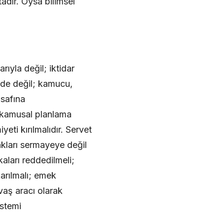
tadır. Oysa bilimsel
yla değil; iktidar
nde değil; kamucu,
nsafına
i kamusal planlama
eti kırılmalıdır. Servet
nakları sermayeye değil
aları reddedilmeli;
karılmalı; emek
avaş aracı olarak
istemi