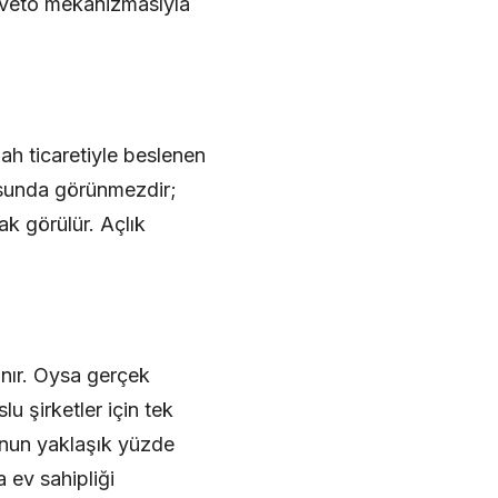
n veto mekanizmasıyla
lah ticaretiyle beslenen
çosunda görünmezdir;
ak görülür. Açlık
anır. Oysa gerçek
u şirketler için tek
unun yaklaşık yüzde
 ev sahipliği