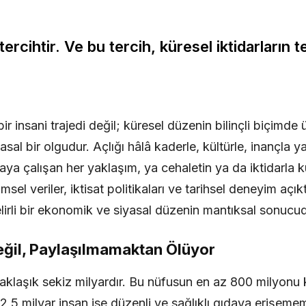
tercihtir. Ve bu tercih, küresel iktidarların te
ir insani trajedi değil; küresel düzenin bilinçli biçimde ü
iyasal bir olgudur. Açlığı hâlâ kaderle, kültürle, inançla y
maya çalışan her yaklaşım, ya cehaletin ya da iktidarla k
imsel veriler, iktisat politikaları ve tarihsel deneyim açık
elirli bir ekonomik ve siyasal düzenin mantıksal sonucud
eğil, Paylaşılmamaktan Ölüyor
laşık sekiz milyardır. Bu nüfusun en az 800 milyonu k
,5 milyar insan ise düzenli ve sağlıklı gıdaya erişemem