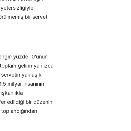
etersizliğiyle
örülmemiş bir servet
zengin yüzde 10’unun
toplam gelirin yalnızca
 servetin yaklaşık
,5 milyar insanının
ışkanlıkla
er edildiği bir düzenin
e toplandığından