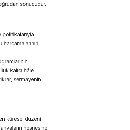
doğrudan sonucudur.
politikalarıyla
mu harcamalarının
ogramlarının
luk kalıcı hâle
tikrar, sermayenin
ten küresel düzeni
panyaların nesnesine