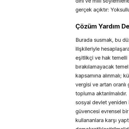
dini ve milli söylemler
gerçek açıktır: Yoksullu
Çözüm Yardım Deği
Burada susmak, bu düze
ilişkileriyle hesaplaş
eşitlikçi ve hak temel
bırakılamayacak temel 
kapsamına alınmalı; küç
vergisi ve artan oranlı
topluma aktarılmalıdır.
sosyal devlet yeniden 
güvencesi evrensel bir 
kullananlara karşı yapt