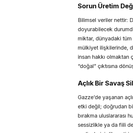
Sorun Üretim Deği
Bilimsel veriler nettir
doyurabilecek durumdad
miktar, dünyadaki tüm
mülkiyet ilişkilerinde
insan hakkı olmaktan çı
“doğal” çıktısına dönü
Açlık Bir Savaş Si
Gazze’de yaşanan açlık
etki değil; doğrudan bi
bırakma uluslararası h
sessizlikle ya da fiili 