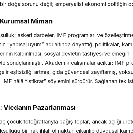
bir doğa sorunu değil; emperyalist ekonomi politiğin 
 Kurumsal Mimarı
lluk; askeri darbeler, IMF programları ve özelleştirme 
F’nin “yapısal uyum” adı altında dayattığı politikalar; ka
lerinin kaldırılması, sosyal devletin tasfiyesi ve emeğin
yle sonuçlanmıştır. Akademik çalışmalar açıktır: IMF pr
elir eşitsizliği artmış, gıda güvencesi zayıflamış, yoksul
IMF hâlâ “istikrar” söylemini sürdürür. Sağlanan tek is
i: Vicdanın Pazarlanması
ç çocuk fotoğraflarıyla bağış toplar; ancak açlığı üre
ulluğu bir hak ihlali olmaktan çıkarılıp duygusal kam