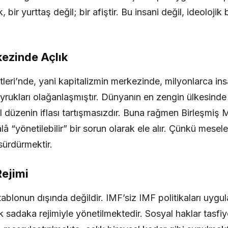
bir yurttaş değil; bir afiştir. Bu insani değil, ideolojik b
kezinde Açlık
leri’nde, yani kapitalizmin merkezinde, milyonlarca ins
yrukları olağanlaşmıştır. Dünyanın en zengin ülkesinde 
l düzenin iflası tartışmasızdır. Buna rağmen Birleşmiş M
â “yönetilebilir” bir sorun olarak ele alır. Çünkü mesele 
ürdürmektir.
Rejimi
tablonun dışında değildir. IMF’siz IMF politikaları uyg
k sadaka rejimiyle yönetilmektedir. Sosyal haklar tasfiy