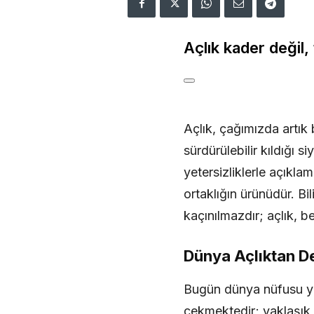
Açlık kader değil, 
Açlık, çağımızda artık b
sürdürülebilir kıldığı s
yetersizliklerle açıkla
ortaklığın ürünüdür. Bil
kaçınılmazdır; açlık, b
Dünya Açlıktan D
Bugün dünya nüfusu yak
çekmektedir; yaklaşık 2