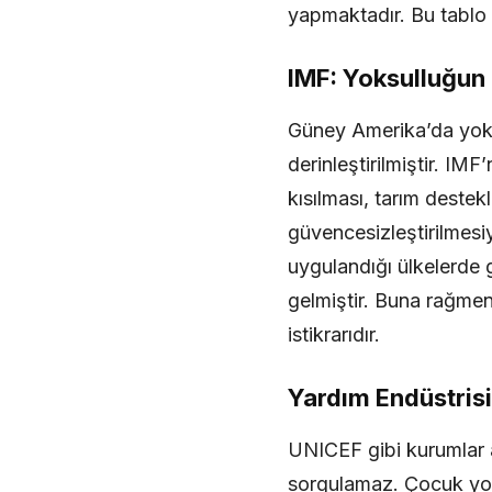
yapmaktadır. Bu tablo 
IMF: Yoksulluğun
Güney Amerika’da yoksu
derinleştirilmiştir. IM
kısılması, tarım destek
güvencesizleştirilmesi
uygulandığı ülkelerde g
gelmiştir. Buna rağmen 
istikrarıdır.
Yardım Endüstris
UNICEF gibi kurumlar a
sorgulamaz. Çocuk yoks