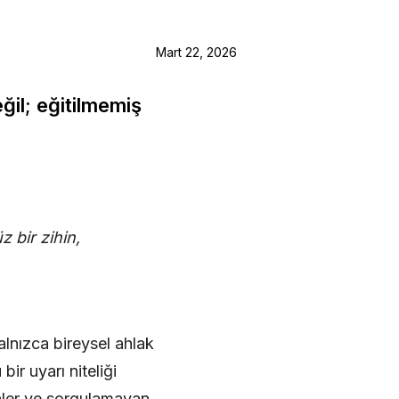
Mart 22, 2026
ğil; eğitilmemiş
 bir zihin,
lnızca bireysel ahlak
ir uyarı niteliği
nler ve sorgulamayan