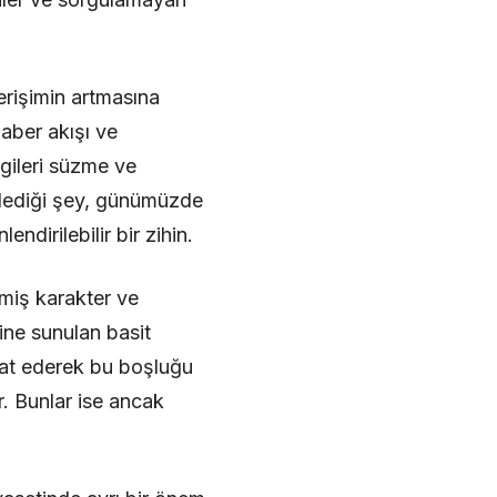
erişimin artmasına
aber akışı ve
lgileri süzme ve
 dediği şey, günümüzde
ndirilebilir bir zihin.
emiş karakter ve
rine sunulan basit
vaat ederek bu boşluğu
r. Bunlar ise ancak