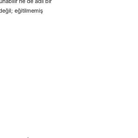
abilir ne de adil bir
değil; eğitilmemiş