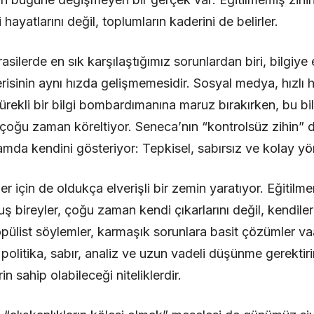
 hayatlarını değil, toplumların kaderini de belirler.
lerde en sık karşılaştığımız sorunlardan biri, bilgiye 
inin aynı hızda gelişmemesidir. Sosyal medya, hızlı h
 sürekli bir bilgi bombardımanına maruz bırakırken, bu bi
 çoğu zaman köreltiyor. Seneca’nın “kontrolsüz zihin”
mda kendini gösteriyor: Tepkisel, sabırsız ve kolay yönle
er için de oldukça elverişli bir zemin yaratıyor. Eğitilm
lmuş bireyler, çoğu zaman kendi çıkarlarını değil, kendile
 Popülist söylemler, karmaşık sorunlara basit çözümler 
olitika, sabır, analiz ve uzun vadeli düşünme gerektiri
in sahip olabileceği niteliklerdir.