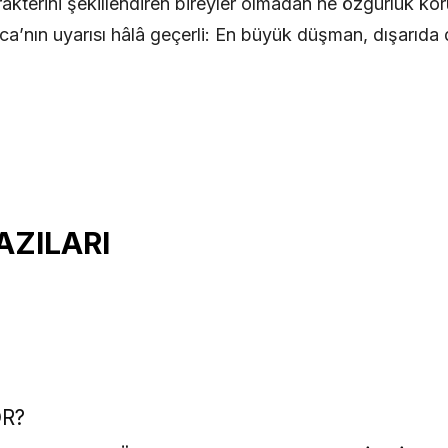
kterini şekillendiren bireyler olmadan ne özgürlük korun
ca’nın uyarısı hâlâ geçerli: En büyük düşman, dışarıda 
AZILARI
R?