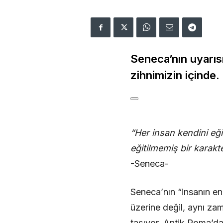
Seneca’nın uyarısı
zihnimizin içinde.
“Her insan kendini eğ
eğitilmemiş bir karakte
-Seneca-
Seneca’nın “insanın en
üzerine değil, aynı zam
taşıyor. Antik Roma’d