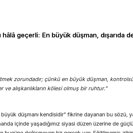
 hâlâ geçerli: En büyük düşman, dışarıda de
itmek zorundadır; çünkü en büyük düşman, kontrolsüz
r ve alışkanlıkların kölesi olmuş bir ruhtur.”
 büyük düşmanı kendisidir” fikrine dayanan bu sözü, ya
anda içinde yaşadığımız siyasi düzen üzerine de güçlü b
an bugüne değişmeyen bir gerçek var: Eğitilmemiş zihi