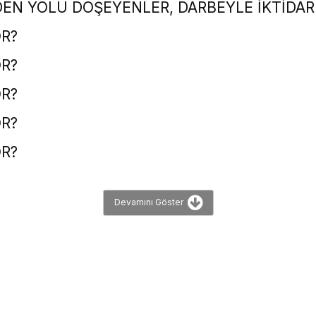
DEN YOLU DÖŞEYENLER, DARBEYLE İKTİDAR
R?
R?
R?
R?
R?
Devamını Göster