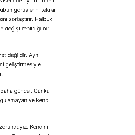
yasetinde ayrı bir önem
ubun görüşlerini tekrar
ını zorlaştırır. Halbuki
e değiştirebildiği bir
t değildir. Aynı
i geliştirmesiyle
r.
n daha güncel. Çünkü
sorgulamayan ve kendi
 zorundayız. Kendini