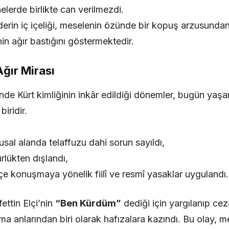
lerde birlikte can verilmezdi.
erin iç içeliği, meselenin özünde bir kopuş arzusundan 
nin ağır bastığını göstermektedir.
ğır Mirası
inde Kürt kimliğinin inkâr edildiği dönemler, bugün yaş
iridir.
sal alanda telaffuzu dahi sorun sayıldı,
lükten dışlandı,
çe konuşmaya yönelik fiilî ve resmî yasaklar uygulandı.
ettin Elçi’nin
“Ben Kürdüm”
dediği için yargılanıp ce
ma anlarından biri olarak hafızalara kazındı. Bu olay, m