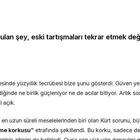
lan şey, eski tartışmaları tekrar etmek deği
sinde yüzyıllık tecrübesi bize şunu gösterdi: Güven yer
ldiğinde ne birlik güçleniyor ne de acılar bitiyor. Artık
 açık.
 en uzun süreli meselelerinden biri olan Kürt sorunu, bü
me korkusu”
etrafında şekillendi. Bu korku, sadece devl
inin zihnini de belirledi. Oysa son yüz yılın deneyimi 