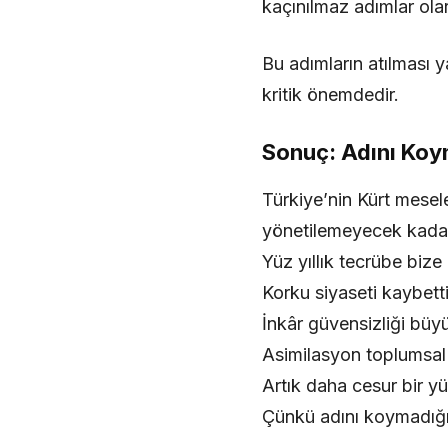
kaçınılmaz adımlar ola
Bu adımların atılması y
kritik önemdedir.
Sonuç: Adını Ko
Türkiye’nin Kürt mesele
yönetilemeyecek kadar
Yüz yıllık tecrübe bize
Korku siyaseti kaybetti
İnkâr güvensizliği büyü
Asimilasyon toplumsal y
Artık daha cesur bir y
Çünkü adını koymadığı