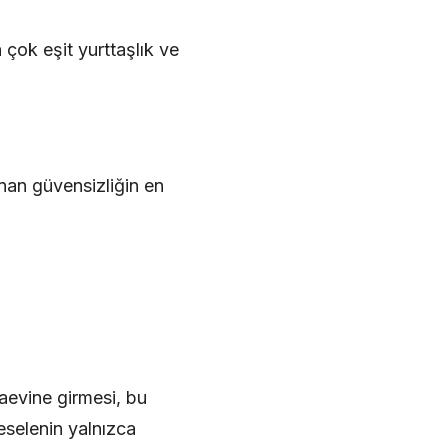
çok eşit yurttaşlık ve
anan güvensizliğin en
zaevine girmesi, bu
eselenin yalnızca