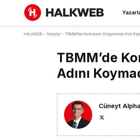
Yazarl
HALKWEB
Yazarlar
TBMM’de Korkuların Gölgesinde Kürt Ra
TBMM’de Kork
Adını Koyma
Cüneyt Alph