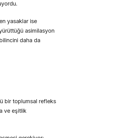
uyordu.
en yasaklar ise
 yürüttüğü asimilasyon
bilincini daha da
 bir toplumsal refleks
 ve eşitlik
eşmesi gerekiyor: