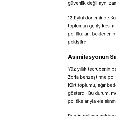
güvenlik değil aynı z
12 Eylül döneminde Kür
toplumun geniş kesimle
politikaları, beklenenin
pekiştirdi.
Asimilasyonun Sı
Yüz yıllık tecrübenin b
Zorla benzeştirme polit
Kürt toplumu, ağır bed
gösterdi. Bu durum, me
politikalarıyla ele alı
Bugün gelinen noktada