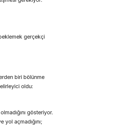
i beklemek gerçekçi
lerden biri bölünme
irleyici oldu:
 olmadığını gösteriyor.
e yol açmadığını;