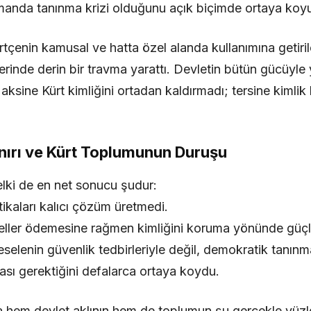
amanda tanınma krizi olduğunu açık biçimde ortaya koy
tçenin kamusal ve hatta özel alanda kullanımına getiril
rinde derin bir travma yarattı. Devletin bütün gücüyle
 aksine Kürt kimliğini ortadan kaldırmadı; tersine kimlik 
nırı ve Kürt Toplumunun Duruşu
elki de en net sonucu şudur:
ikaları kalıcı çözüm üretmedi.
eller ödemesine rağmen kimliğini koruma yönünde güçlü
selenin güvenlik tedbirleriyle değil, demokratik tanınma
nması gerektiğini defalarca ortaya koydu.
 hem devlet aklının hem de toplumun şu gerçekle yüzl