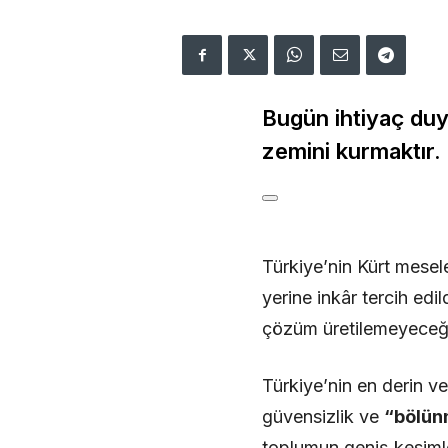
Bugün ihtiyaç duyu
zemini kurmaktır.
Türkiye’nin Kürt mesele
yerine inkâr tercih edi
çözüm üretilemeyeceği
Türkiye’nin en derin ve
güvensizlik ve
“bölün
toplumun geniş kesimler