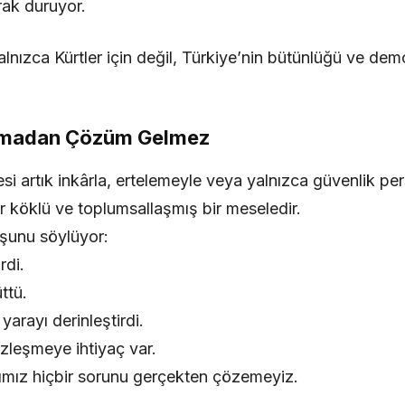
rak duruyor.
alnızca Kürtler için değil, Türkiye’nin bütünlüğü ve dem
ymadan Çözüm Gelmez
si artık inkârla, ertelemeyle veya yalnızca güvenlik per
 köklü ve toplumsallaşmış bir meseledir.
 şunu söylüyor:
rdi.
ttü.
arayı derinleştirdi.
üzleşmeye ihtiyaç var.
mız hiçbir sorunu gerçekten çözemeyiz.