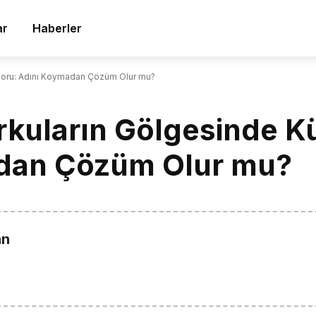
ar
Haberler
poru: Adını Koymadan Çözüm Olur mu?
uların Gölgesinde Kü
dan Çözüm Olur mu?
an