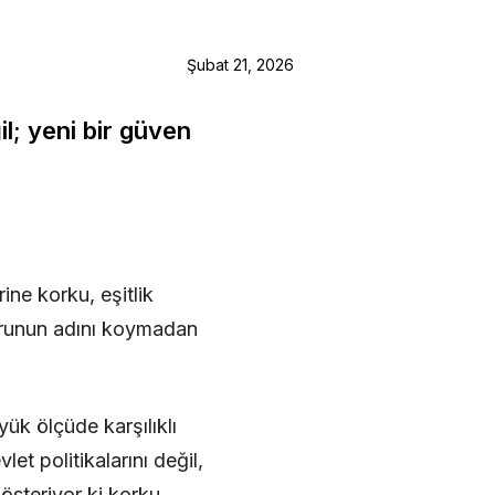
Şubat 21, 2026
l; yeni bir güven
ine korku, eşitlik
 sorunun adını koymadan
yük ölçüde karşılıklı
et politikalarını değil,
gösteriyor ki korku