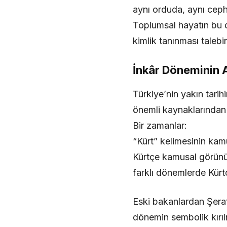
aynı orduda, aynı cephe
Toplumsal hayatın bu d
kimlik tanınması talebi
İnkâr Döneminin A
Türkiye’nin yakın tarih
önemli kaynaklarından b
Bir zamanlar:
“Kürt” kelimesinin kamu
Kürtçe kamusal görünür
farklı dönemlerde Kürt
Eski bakanlardan Şeraf
dönemin sembolik kırıl