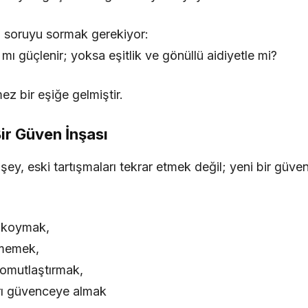
u soruyu sormak gerekiyor:
 mı güçlenir; yoksa eşitlik ve gönüllü aidiyetle mi?
ez bir eşiğe gelmiştir.
 Bir Güven İnşası
ey, eski tartışmaları tekrar etmek değil; yeni bir güve
u koymak,
etmemek,
 somutlaştırmak,
ları güvenceye almak