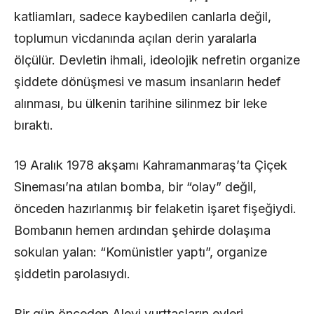
katliamları, sadece kaybedilen canlarla değil,
toplumun vicdanında açılan derin yaralarla
ölçülür. Devletin ihmali, ideolojik nefretin organize
şiddete dönüşmesi ve masum insanların hedef
alınması, bu ülkenin tarihine silinmez bir leke
bıraktı.
19 Aralık 1978 akşamı Kahramanmaraş’ta Çiçek
Sineması’na atılan bomba, bir “olay” değil,
önceden hazırlanmış bir felaketin işaret fişeğiydi.
Bombanın hemen ardından şehirde dolaşıma
sokulan yalan: “Komünistler yaptı”, organize
şiddetin parolasıydı.
Bir gün önceden Alevi yurttaşların evleri