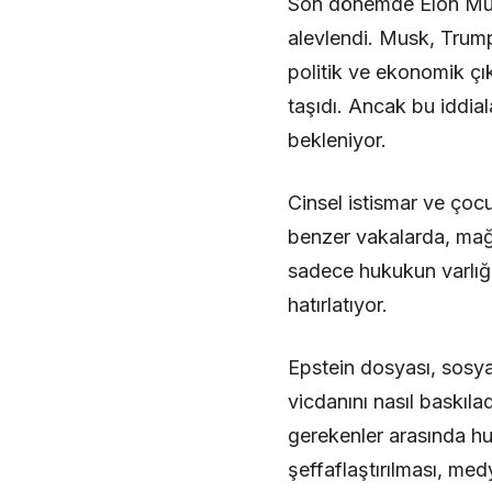
Son dönemde Elon Musk
alevlendi. Musk, Trump
politik ve ekonomik çı
taşıdı. Ancak bu iddial
bekleniyor.
Cinsel istismar ve çoc
benzer vakalarda, mağd
sadece hukukun varlığı
hatırlatıyor.
Epstein dosyası, sosya
vicdanını nasıl baskıla
gerekenler arasında huk
şeffaflaştırılması, me