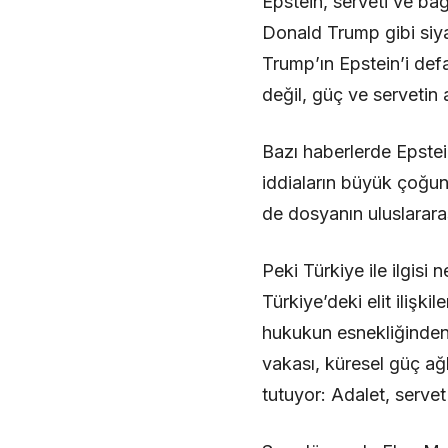
Epstein, serveti ve ba
Donald Trump gibi siyasi
Trump’ın Epstein’i defa
değil, güç ve servetin a
Bazı haberlerde Epstein
iddiaların büyük çoğu
de dosyanın uluslararas
Peki Türkiye ile ilgis
Türkiye’deki elit ilişkil
hukukun esnekliğinden,
vakası, küresel güç ağl
tutuyor: Adalet, servet