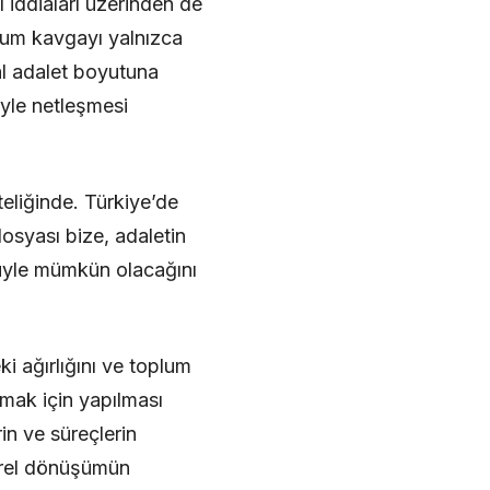
iddiaları üzerinden de
urum kavgayı yalnızca
al adalet boyutuna
iyle netleşmesi
teliğinde. Türkiye’de
osyası bize, adaletin
lüyle mümkün olacağını
i ağırlığını ve toplum
rmak için yapılması
in ve süreçlerin
türel dönüşümün