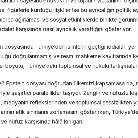
ğlantıları sayesinde hukukun ve toplum vicdanının dışın
 figürlerle kurduğu ilişkiler ise bu ayrıcalığın politik a
larca ağırlaması ve sosyal etkinliklerde birlikte görünm
dalet karşısında nasıl ayrıcalık yarattığını gösteriyor.
 dosyasında Türkiye’den isimlerin geçtiği iddiaları yer
nluğu doğrulanmamış ve resmi mahkeme kayıtlarında kes
ı boyutu, Türkiye’deki toplumsal ve hukuki tartışmalara
i ne? Epstein dosyası doğrudan ülkemizi kapsamasa da,
eriyle şaşırtıcı paralellikler taşıyor. Zengin ve nüfuzlu ki
 medyanın reflekslerinden ve toplumsal sessizlikten yar
arının etik sınırlarını zorlamasını gösterirken, Türkiye’d
 ve nüfuz karşısında hâlâ kırılgan.