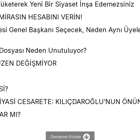
Tüketerek Yeni Bir Siyaset İnşa Edemezsiniz
MİRASIN HESABINI VERİN!
i Genel Başkanı Seçecek, Neden Aynı Üyele
ay Dosyası Neden Unutuluyor?
ÜZEN DEĞİŞMİYOR
Sİ?
İYASİ CESARETE: KILIÇDAROĞLU’NUN ÖNÜN
AR MI?
Devamını Göster