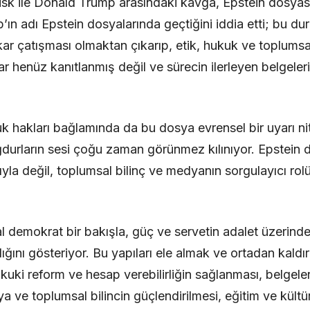
 ile Donald Trump arasındaki kavga, Epstein dosyası 
’ın adı Epstein dosyalarında geçtiğini iddia etti; bu d
kar çatışması olmaktan çıkarıp, etik, hukuk ve toplums
ar henüz kanıtlanmış değil ve sürecin ilerleyen belgeler
uk hakları bağlamında da bu dosya evrensel bir uyarı ni
urların sesi çoğu zaman görünmez kılınıyor. Epstein d
yla değil, toplumsal bilinç ve medyanın sorgulayıcı ro
l demokrat bir bakışla, güç ve servetin adalet üzerindek
dığını gösteriyor. Bu yapıları ele almak ve ortadan kaldı
uki reform ve hesap verebilirliğin sağlanması, belgeler
dya ve toplumsal bilincin güçlendirilmesi, eğitim ve kül