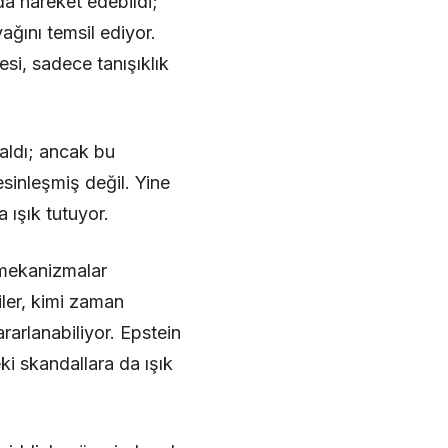
da hareket edebildi;
yağını temsil ediyor.
esi, sadece tanışıklık
 aldı; ancak bu
inleşmiş değil. Yine
 ışık tutuyor.
 mekanizmalar
şiler, kimi zaman
arlanabiliyor. Epstein
eki skandallara da ışık