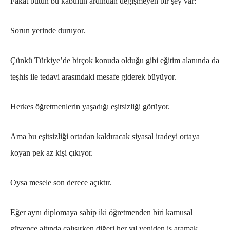
Fakat bütün bu kabulün ardından değişmeyen bir şey var:
Sorun yerinde duruyor.
Çünkü Türkiye’de birçok konuda olduğu gibi eğitim alanında da
teşhis ile tedavi arasındaki mesafe giderek büyüyor.
Herkes öğretmenlerin yaşadığı eşitsizliği görüyor.
Ama bu eşitsizliği ortadan kaldıracak siyasal iradeyi ortaya
koyan pek az kişi çıkıyor.
Oysa mesele son derece açıktır.
Eğer aynı diplomaya sahip iki öğretmenden biri kamusal
güvence altında çalışırken diğeri her yıl yeniden iş aramak