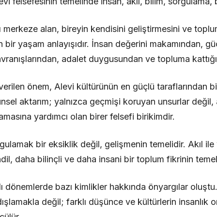
vi felsefesinin temelinde insan, akıl, bilim, sorgulama, b
ı merkeze alan, bireyin kendisini geliştirmesini ve topl
bir yaşam anlayışıdır. İnsan değerini makamından, g
avranışlarından, adalet duygusundan ve topluma kattığı
rilen önem, Alevi kültürünün en güçlü taraflarından biri
üşünsel aktarım; yalnızca geçmişi koruyan unsurlar değil
masına yardımcı olan birer felsefi birikimdir.
ulamak bir eksiklik değil, gelişmenin temelidir. Akıl ile 
l, daha bilinçli ve daha insani bir toplum fikrinin temel 
lı dönemlerde bazı kimlikler hakkında önyargılar oluşt
ı dışlamakla değil; farklı düşünce ve kültürlerin insanlık
çülür.