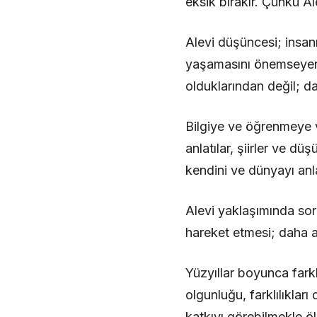
eksik bırakır. Çünkü Ale
Alevi düşüncesi; insan
yaşamasını önemseyen 
olduklarından değil; d
Bilgiye ve öğrenmeye ve
anlatılar, şiirler ve d
kendini ve dünyayı anla
Alevi yaklaşımında sorg
hareket etmesi; daha adi
Yüzyıllar boyunca fark
olgunluğu, farklılıklar
katkıyı görebilmekle öl