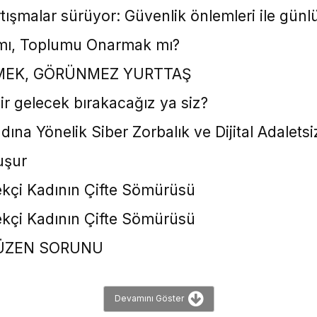
rtışmalar sürüyor: Güvenlik önlemleri ile gü
mı, Toplumu Onarmak mı?
EMEK, GÖRÜNMEZ YURTTAŞ
ir gelecek bırakacağız ya siz?
na Yönelik Siber Zorbalık ve Dijital Adaletsiz
uşur
çi Kadının Çifte Sömürüsü
çi Kadının Çifte Sömürüsü
DÜZEN SORUNU
Devamını Göster