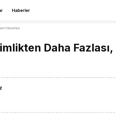
ar
Haberler
aşam Felsefesi
 Kimlikten Daha Fazlası
z