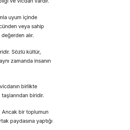
ilgi ve vicdan vardır.
umla uyum içinde
ücünden veya sahip
 değerden alır.
dir. Sözlü kültür,
, aynı zamanda insanın
vicdanın birlikte
taşlarından biridir.
u. Ancak bir toplumun
 ortak paydasına yaptığı