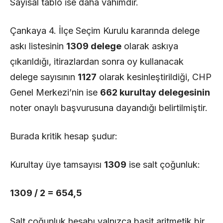
Sayısal tablo ise daha vahimdir.
Çankaya 4. İlçe Seçim Kurulu kararında delege
askı listesinin
1309 delege
olarak askıya
çıkarıldığı, itirazlardan sonra oy kullanacak
delege sayısının
1127
olarak kesinleştirildiği, CHP
Genel Merkezi’nin ise
662 kurultay delegesinin
noter onaylı başvurusuna dayandığı belirtilmiştir.
Burada kritik hesap şudur:
Kurultay üye tamsayısı
1309
ise salt çoğunluk:
1309 / 2 = 654,5
Salt çoğunluk hesabı yalnızca basit aritmetik bir