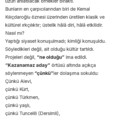
uzun anlatılacak örnekler bıraktı.
Bunların en çarpıcılarından biri de Kemal
Kılıçdaroğlu öznesi üzerinden üretilen klasik ve
kültürel ırkçılıktır; üstelik hâlâ diri, hâlâ etkilidir.
Nasıl mı?
Yaptığı siyaset konuşulmadı; kimliği konuşuldu.
Söyledikleri değil, ait olduğu kültür tartıldı.
Projeleri değil,
“ne olduğu”
ima edildi.
“Kazanamaz aday”
örtüsü altında açıkça
söylenmeyen
“çünkü”
ler dolaşıma sokuldu:
Çünkü Alevi,
çünkü Kürt,
çünkü Türkmen,
çünkü yaşlı,
çünkü Tuncelili (Dersimli),