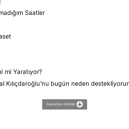
!
madığım Saatler
aset
i mi Yaratıyor?
al Kılıçdaroğlu’nu bugün neden destekliyoru
Devamını Göster