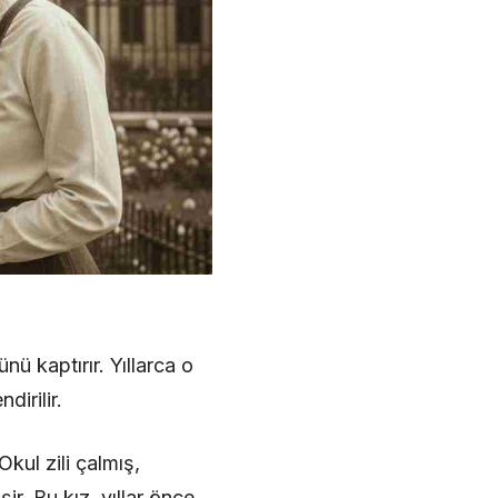
ü kaptırır. Yıllarca o
dirilir.
kul zili çalmış,
ir. Bu kız, yıllar önce