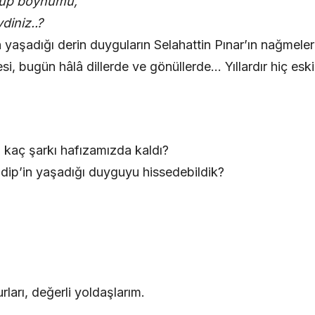
küp boynumu,
diniz..?
in yaşadığı derin duyguların Selahattin Pınar’ın nağmel
si, bugün hâlâ dillerde ve gönüllerde… Yıllardır hiç es
a kaç şarkı hafızamızda kaldı?
Edip’in yaşadığı duyguyu hissedebildik?
arı, değerli yoldaşlarım.