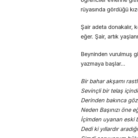
rüyasında gördüğü kızd
Şair adeta donakalır, 
eğer. Şair, artık yaşla
Beyninden vurulmuş gib
yazmaya başlar…
Bir bahar akşamı rastl
Sevinçli bir telaş içind
Derinden bakınca gözl
Neden Başınızı öne eğ
İçimden uyanan eski b
Dedi ki yıllardır aradı