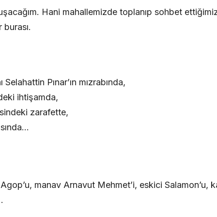
luşacağım. Hani mahallemizde toplanıp sohbet ettiğimi
r burası.
ı Selahattin Pınar’ın mızrabında,
deki ihtişamda,
sindeki zarafette,
ansında…
 Agop’u, manav Arnavut Mehmet’i, eskici Salamon’u, ka
…