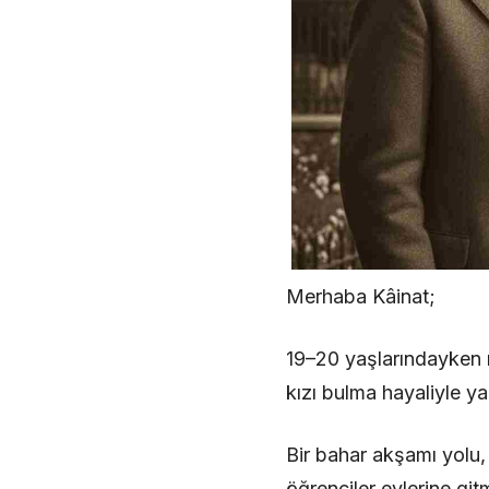
Merhaba Kâinat;
19–20 yaşlarındayken r
kızı bulma hayaliyle ya
Bir bahar akşamı yolu,
öğrenciler evlerine git