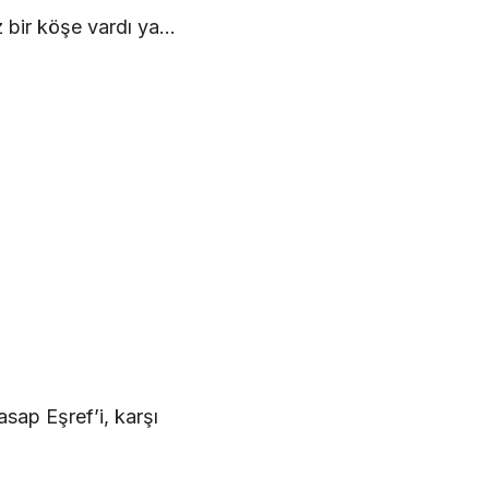
z bir köşe vardı ya…
sap Eşref’i, karşı