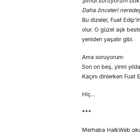
Şimdi soruyorum bü
Daha önceleri neredey
Bu dizeler, Fuat Edip’
olur. O güzel aşk beste
yeniden yaşatır gibi.
Ama soruyorum:
Son on beş, yirmi yıld
Kaçını dinlerken Fuat 
Hiç…
***
Merhaba HalkWeb okurl