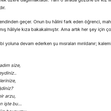
ır.
kendinden geçer. Onun bu hâlini fark eden öğrenci, ma
nmış hâliyle kıza bakakalmıştır. Ama artık her şey için ço
i yoluna devam ederken şu mısraları mırıldanır; kalemi 
adım size,
eydiniz..
erinize,
diniz?
ir arzu,
ğın işte bu…