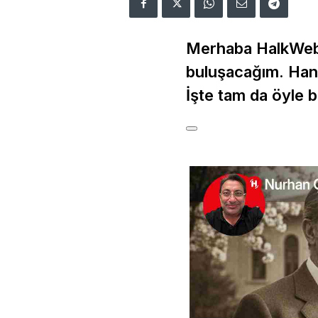
Merhaba HalkWeb o
buluşacağım. Hani
İşte tam da öyle b