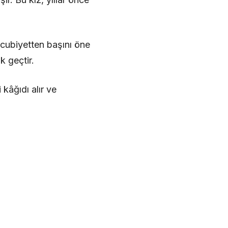
hcubiyetten başını öne
k geçtir.
kâğıdı alır ve