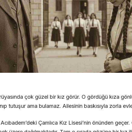
üyasında çok güzel bir kız görür. O gördüğü kıza gönlün
nıp tutuşur ama bulamaz. Ailesinin baskısıyla zorla evlen
 Acıbadem’deki Çamlıca Kız Lisesi’nin önünden geçer. O
mek üzere dağılmaktadır. Tam o sırada gözüne bir kız iliş