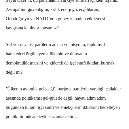
Sayın Özel’in, bu patlamanın Türkiye sınırları içinden taşarak,
Avrupa’nın güvenliğini, kritik enerji güzergâhlarını,
Ortadoğu’yu ve NATO’nun güney kanadını etkilemesi
kaygısına katılıyor musunuz?
Sol ve sosyalist partilerin amacı ve misyonu, toplumsal
hareketleri örgütleyerek ülkenin ve dünyanın
demokratikleşmesini ve giderek de işçi sınıfı iktidarı kurmak
değil mi?
‘
Ülkenin aydınlık geleceği’, burjuva partilerin yarattığı çatlaklar
arasında politikamsı gel-gitlerle değil, hayatı adım adım
bugünden kuran, işçi sınıfı ve emekçilerin iktidarını hedefleyen
politik bir mücadeleyle kazanılacaktır…