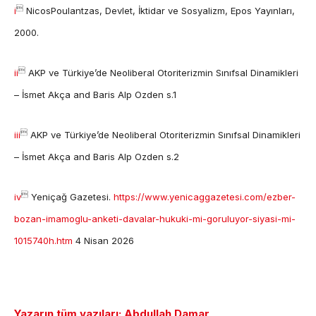

i
NicosPoulantzas, Devlet, İktidar ve Sosyalizm, Epos Yayınları,
2000.

ii
AKP ve Türkiye’de Neoliberal Otoriterizmin Sınıfsal Dinamikleri
– İsmet Akça and Baris Alp Ozden s.1

iii
AKP ve Türkiye’de Neoliberal Otoriterizmin Sınıfsal Dinamikleri
– İsmet Akça and Baris Alp Ozden s.2

iv
Yeniçağ Gazetesi.
https://www.yenicaggazetesi.com/ezber-
bozan-imamoglu-anketi-davalar-hukuki-mi-goruluyor-siyasi-mi-
1015740h.htm
4 Nisan 2026
Yazarın tüm yazıları: Abdullah Damar