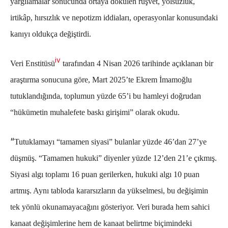
yargılamalar sonucunda ortaya dökülen rüşvet, yolsuzluk,
irtikâp, hırsızlık ve nepotizm iddiaları, operasyonlar konusundaki
kanıyı oldukça değiştirdi.
iv
Veri Enstitüsü
tarafından 4 Nisan 2026 tarihinde açıklanan bir
araştırma sonucuna göre, Mart 2025’te Ekrem İmamoğlu
tutuklandığında, toplumun yüzde 65’i bu hamleyi doğrudan
“hükümetin muhalefete baskı girişimi” olarak okudu.
“
Tutuklamayı “tamamen siyasi” bulanlar yüzde 46’dan 27’ye
düşmüş. “Tamamen hukuki” diyenler yüzde 12’den 21’e çıkmış.
Siyasi algı toplamı 16 puan gerilerken, hukuki algı 10 puan
artmış. Aynı tabloda kararsızların da yükselmesi, bu değişimin
tek yönlü okunamayacağını gösteriyor. Veri burada hem sahici
kanaat değişimlerine hem de kanaat belirtme biçimindeki