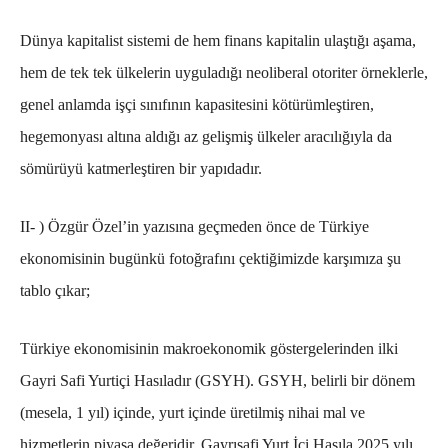
Dünya kapitalist sistemi de hem finans kapitalin ulaştığı aşama,
hem de tek tek ülkelerin uyguladığı neoliberal otoriter örneklerle,
genel anlamda işçi sınıfının kapasitesini kötürümleştiren,
hegemonyası altına aldığı az gelişmiş ülkeler aracılığıyla da
sömürüyü katmerleştiren bir yapıdadır.
II- )
Özgür Özel’in yazısına geçmeden önce de Türkiye
ekonomisinin bugünkü fotoğrafını çektiğimizde karşımıza şu
tablo çıkar;
Türkiye ekonomisinin makroekonomik göstergelerinden ilki
Gayri Safi Yurtiçi Hasıladır (GSYH). GSYH, belirli bir dönem
(mesela, 1 yıl) içinde, yurt içinde üretilmiş nihai mal ve
hizmetlerin piyasa değeridir. Gayrısafi Yurt İçi Hasıla 2025 yılı