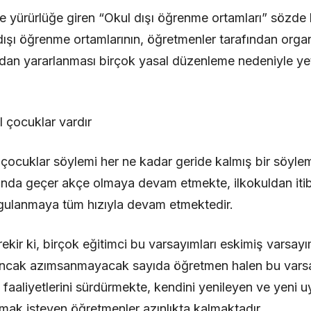
le yürürlüğe giren “Okul dışı öğrenme ortamları” sözd
şı öğrenme ortamlarının, öğretmenler tarafından organ
rdan yararlanması birçok yasal düzenleme nedeniyle ye
l çocuklar vardır
 çocuklar söylemi her ne kadar geride kalmış bir söyle
arında geçer akçe olmaya devam etmekte, ilkokuldan iti
 uygulanmaya tüm hızıyla devam etmektedir.
ekir ki, birçok eğitimci bu varsayımları eskimiş varsayı
ancak azımsanmayacak sayıda öğretmen halen bu vars
 faaliyetlerini sürdürmekte, kendini yenileyen ve yeni u
amak isteyen öğretmenler azınlıkta kalmaktadır.