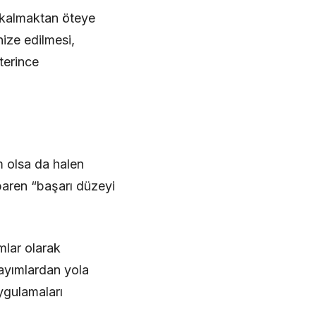
e kalmaktan öteye
ize edilmesi,
terince
m olsa da halen
baren “başarı düzeyi
mlar olarak
ayımlardan yola
ygulamaları