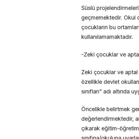
Süslü projelendirmeler
geçmemektedir. Okul dı
çocukların bu ortamla
kullanılamamaktadır.
-Zeki çocuklar ve apta
Zeki çocuklar ve aptal
özellikle devlet okull
sınıfları” adı altında
Öncelikle belirtmek ger
değerlendirmektedir, 
çıkarak eğitim-öğretim
sınıfına/okuluna uyarl