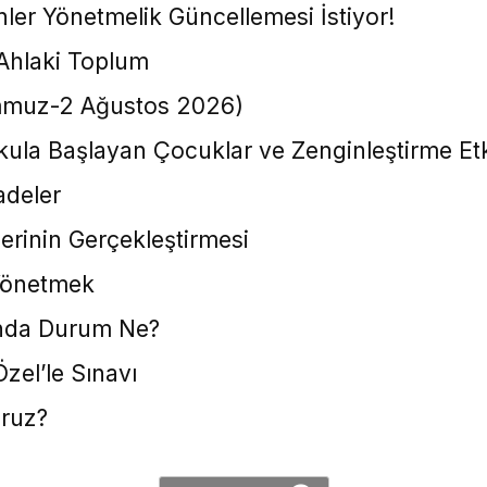
er Yönetmelik Güncellemesi İstiyor!
Ahlaki Toplum
emmuz-2 Ağustos 2026)
ula Başlayan Çocuklar ve Zenginleştirme Etki
adeler
erinin Gerçekleştirmesi
 Yönetmek
nda Durum Ne?
Özel’le Sınavı
oruz?