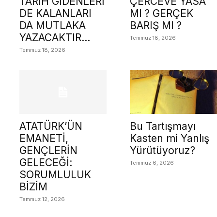
TARİH GİDENLERİ
ÇERCEVE YASA
DE KALANLARI
MI ? GERÇEK
DA MUTLAKA
BARIŞ MI ?
YAZACAKTIR…
Temmuz 18, 2026
Temmuz 18, 2026
ATATÜRK’ÜN
Bu Tartışmayı
EMANETİ,
Kasten mi Yanlış
GENÇLERİN
Yürütüyoruz?
GELECEĞİ:
Temmuz 6, 2026
SORUMLULUK
BİZİM
Temmuz 12, 2026