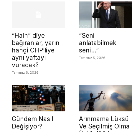
“Hain” diye
“Seni
bağıranlar, yarın
anlatabilmek
hangi CHP’liye
seni…”
aynı yaftayı
Temmuz 5, 2026
vuracak?
Temmuz 6, 2026
Gündem Nasıl
Arınmama Lüksü
Değişiyor?
Ve Seçilmiş Olma