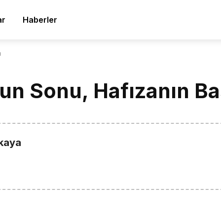
ar
Haberler
ı
un Sonu, Hafızanın Ba
kaya