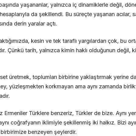
n başında yaşananlar, yalnızca iç dinamiklerle değil, d
hesaplarıyla da şekillendi. Bu süreçte yaşanan acılar, sa
ında derin yaralar açtı.
tığımızda, kesin ve tek taraflı yargılardan çok, bu or
r. Çünkü tarih, yalnızca kimin haklı olduğunun değil, k
et üretmek, toplumları birbirine yaklaştırmak yerine da
şey, yüzleşmekten korkmayan ama aynı zamanda birlikt
dır.
z Ermeniler Türklere benzeriz, Türkler de bize. Aynı ye
ı coğrafyanın iklimiyle şekillenmiş iki halkız. Bizi ayı
i birbirimize benzeyen şeylerdir.