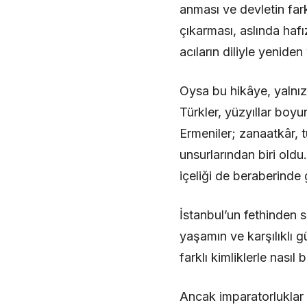
anması ve devletin far
çıkarması, aslında haf
acıların diliyle yeniden
Oysa bu hikâye, yalnızc
Türkler, yüzyıllar boy
Ermeniler; zanaatkâr, 
unsurlarından biri oldu
içeliği de beraberinde g
İstanbul’un fethinden s
yaşamın ve karşılıklı g
farklı kimliklerle nasıl
Ancak imparatorluklar z