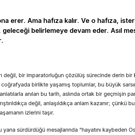
a erer. Ama hafıza kalır. Ve o hafıza, ister a
n, geleceği belirlemeye devam eder. Asıl mes
r.
ın değil, bir imparatorluğun çözülüş sürecinde derin bir k
 coğrafyada birlikte yaşamış toplumlar, bu büyük sarsın
 anlatılarla anılan bu tarih, aslında ortak bir geçmişin p
arıştırıldıkça değil, anlaşıldıkça anlam kazanır; çünkü bu
yaşamanın izlerini taşır.
u yana sürdürdüğü mesajlarında “hayatını kaybeden Osm