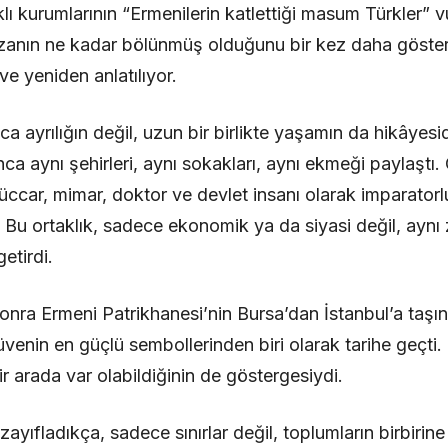
klı kurumlarının “Ermenilerin katlettiği masum Türkler”
ızanın ne kadar bölünmüş olduğunu bir kez daha gösteriyo
 ve yeniden anlatılıyor.
a ayrılığın değil, uzun bir birlikte yaşamın da hikâyesid
unca aynı şehirleri, aynı sokakları, aynı ekmeği paylaşt
tüccar, mimar, doktor ve devlet insanı olarak imparatorl
. Bu ortaklık, sadece ekonomik ya da siyasi değil, aynı 
etirdi.
onra Ermeni Patrikhanesi’nin Bursa’dan İstanbul’a taşın
üvenin en güçlü sembollerinden biri olarak tarihe geçti.
 bir arada var olabildiğinin de göstergesiydi.
ayıfladıkça, sadece sınırlar değil, toplumların birbirine