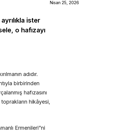
Nisan 25, 2026
yrılıkla ister
ele, o hafızayı
ırılmanın adıdır.
tıyla birbirinden
arçalanmış hafızasını
 toprakların hikâyesi,
anlı Ermenileri”ni