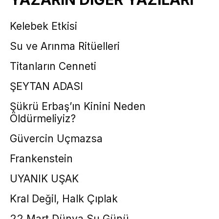
Kelebek Etkisi
Su ve Arınma Ritüelleri
Titanların Cenneti
ŞEYTAN ADASI
Şükrü Erbaş’ın Kinini Neden
Öldürmeliyiz?
Güvercin Uçmazsa
Frankenstein
UYANIK UŞAK
Kral Değil, Halk Çıplak
22 Mart Dünya Su Günü