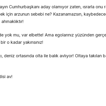
yın Cumhurbaşkanı aday olamıyor zaten, ısrarla onu r
ek için arzunun sebebi ne? Kazanamazsın, kaybedec
ahmaklıktır!
e yok mu, var elbette! Ama egolarınız yüzünden gerçe
 bir o kadar yakınsınız!
 deniz ortasında olta ile balık avlıyor! Oltaya takılan 
isi av!