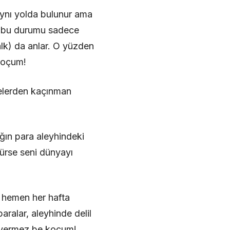
aynı yolda bulunur ama
ve bu durumu sadece
lk) da anlar. O yüzden
 koçum!
elerden kaçınman
ığın para aleyhindeki
rürse seni dünyayı
 hemen her hafta
aralar, aleyhinde delil
m vermez be koçum!