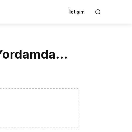
İletişim
k Yordamda…