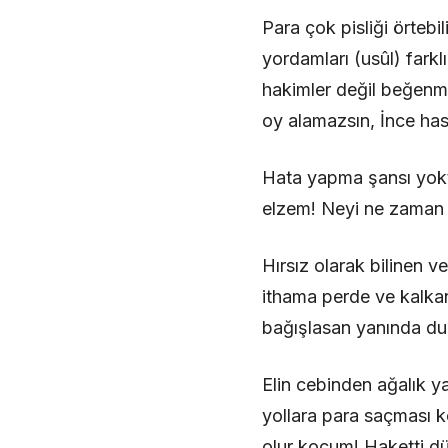
Para çok pisliği örteb
yordamları (usûl) fark
hakimler değil beğenm
oy alamazsın, İnce ha
Hata yapma şansı yok
elzem! Neyi ne zaman n
Hırsız olarak bilinen v
ithama perde ve kalkan
bağışlasan yanında d
Elin cebinden ağalık 
yollara para saçması ko
olur koçum! Haketti dü