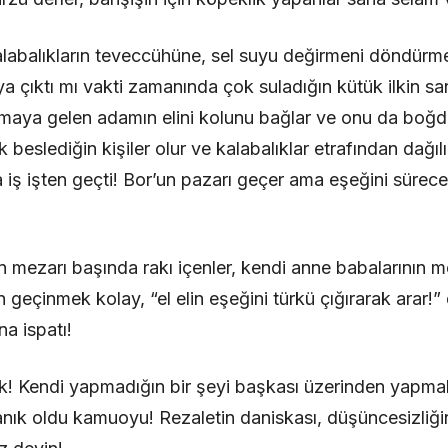
labalıkların teveccühüne, sel suyu değirmeni döndürm
aya çıktı mı vakti zamanında çok suladığın kütük ilkin 
rmaya gelen adamın elini kolunu bağlar ve onu da boğd
çok beslediğin kişiler olur ve kalabalıklar etrafından dağı
iş işten geçti! Bor’un pazarı geçer ama eşeğini sürecek
mezarı başında rakı içenler, kendi anne babalarının m
dan geçinmek kolay, “el elin eşeğini türkü çığırarak arar
a ispatı!
k! Kendi yapmadığın bir şeyi başkası üzerinden yapmak
anık oldu kamuoyu! Rezaletin daniskası, düşüncesizliğin