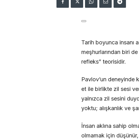
Tarih boyunca insanı an
meşhurlarından biri de
refleks” teorisidir.
Pavlov’un deneyinde k
et ile birlikte zil sesi
yalnızca zil sesini du
yoktu; alışkanlık ve ş
İnsan aklına sahip olma
olmamak için düşünür,