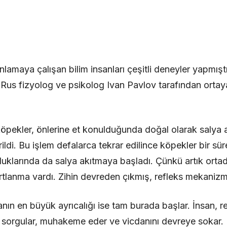
lamaya çalışan bilim insanları çeşitli deneyler yapmışt
 Rus fizyolog ve psikolog Ivan Pavlov tarafından ortaya
öpekler, önlerine et konulduğunda doğal olarak salya 
 verildi. Bu işlem defalarca tekrar edilince köpekler bir 
yduklarında da salya akıtmaya başladı. Çünkü artık ort
artlanma vardı. Zihin devreden çıkmış, refleks mekanizm
nın en büyük ayrıcalığı ise tam burada başlar. İnsan, ref
 sorgular, muhakeme eder ve vicdanını devreye sokar. 