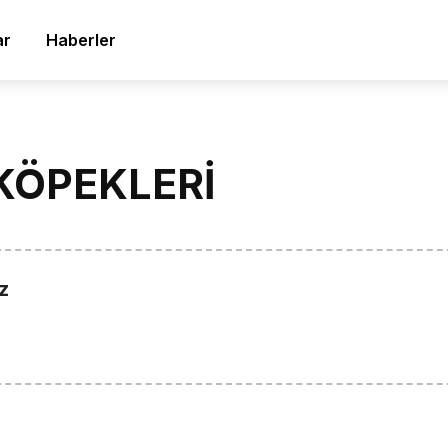
ar
Haberler
KÖPEKLERİ
z