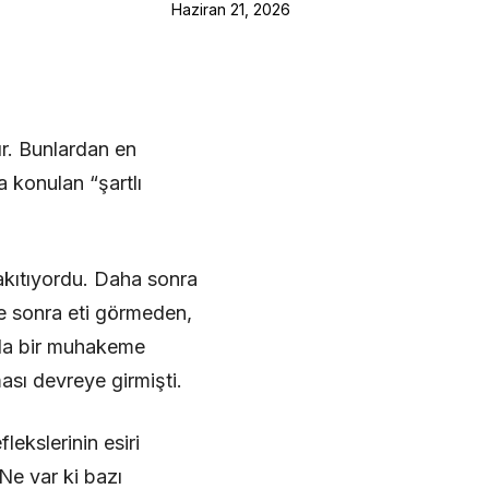
Haziran 21, 2026
ır. Bunlardan en
 konulan “şartlı
akıtıyordu. Daha sonra
süre sonra eti görmeden,
ada bir muhakeme
ası devreye girmişti.
lekslerinin esiri
Ne var ki bazı