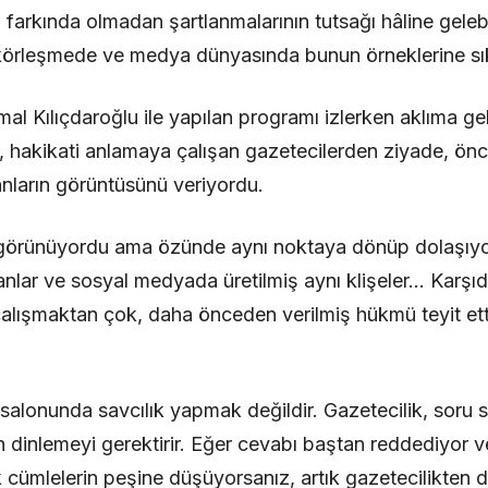
farkında olmadan şartlanmalarının tutsağı hâline gelebil
ik körleşmede ve medya dünyasında bunun örneklerine sık
l Kılıçdaroğlu ile yapılan programı izlerken aklıma gel
, hakikati anlamaya çalışan gazetecilerden ziyade, önc
anların görüntüsünü veriyordu.
i görünüyordu ama özünde aynı noktaya dönüp dolaşıyor
ganlar ve sosyal medyada üretilmiş aynı klişeler… Karşıd
çalışmaktan çok, daha önceden verilmiş hükmü teyit et
alonunda savcılık yapmak değildir. Gazetecilik, soru 
n dinlemeyi gerektirir. Eğer cevabı baştan reddediyor v
 cümlelerin peşine düşüyorsanız, artık gazetecilikten