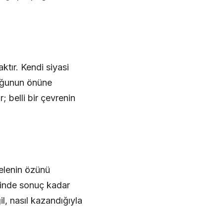
tır. Kendi siyasi
uluğunun önüne
 belli bir çevrenin
selenin özünü
rinde sonuç kadar
l, nasıl kazandığıyla