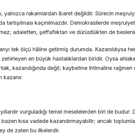
, yalnızca rakamlardan ibaret değildir. Sürecin meşruiye
a tartışılması kaçınılmazdır. Demokrasilerde meşruiyet
mez; adaletten, şeffaflıktan ve dürüstlükten de beslenir
arıyı tek ölçü hâline getirmiş durumda. Kazanıldıysa her
 zehirleyen en büyük hastalıklardan biridir. Oysa ahlak
hlak, kazandığında değil; kaybetme ihtimaline rağmen 
 kazanır.
yıllardır vurguladığı temel meselelerden biri de budur:
ler bazen kısa vadede kazandırmayabilir; ancak toplumla
y de zaten bu ilkelerdir.