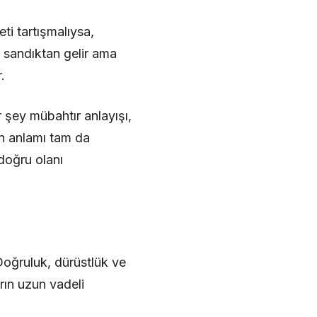
ti tartışmalıysa,
 sandıktan gelir ama
.
 şey mübahtır anlayışı,
ın anlamı tam da
doğru olanı
 Doğruluk, dürüstlük ve
rın uzun vadeli