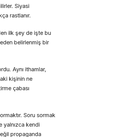
irler. Siyasi
ça rastlanır.
en ilk şey de işte bu
eden belirlenmiş bir
du. Aynı ithamlar,
aki kişinin ne
tirme çabası
sormaktır. Soru sormak
e yalnızca kendi
 değil propaganda