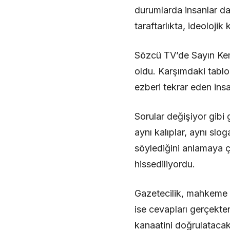
durumlarda insanlar da 
taraftarlıkta, ideoloj
Sözcü TV’de Sayın Kema
oldu. Karşımdaki tablo
ezberi tekrar eden ins
Sorular değişiyor gib
aynı kalıplar, aynı slo
söylediğini anlamaya 
hissediliyordu.
Gazetecilik, mahkeme s
ise cevapları gerçekte
kanaatini doğrulatacak