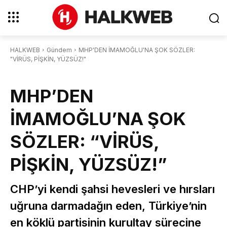
HALKWEB
Gündem
MHP'DEN İMAMOĞLU'NA ŞOK SÖZLER:
"VİRÜS, PİŞKİN, YÜZSÜZ!"
MHP’DEN
İMAMOĞLU’NA ŞOK
SÖZLER: “VİRÜS,
PİŞKİN, YÜZSÜZ!”
CHP’yi kendi şahsi hevesleri ve hırsları
uğruna darmadağın eden, Türkiye’nin
en köklü partisinin kurultay sürecine