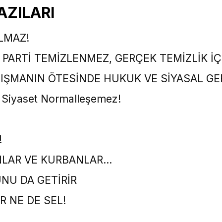
AZILARI
LMAZ!
PARTİ TEMİZLENMEZ, GERÇEK TEMİZLİK İÇ
TIŞMANIN ÖTESİNDE HUKUK VE SİYASAL GE
 Siyaset Normalleşemez!
!
NLAR VE KURBANLAR…
NU DA GETİRİR
R NE DE SEL!