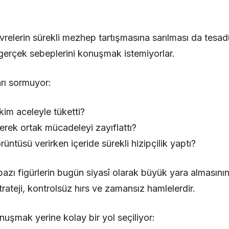
.
relerin sürekli mezhep tartışmasına sarılması da tesad
n gerçek sebeplerini konuşmak istemiyorlar.
rı sormuyor:
 kim aceleyle tüketti?
iyerek ortak mücadeleyi zayıflattı?
rüntüsü verirken içeride sürekli hizipçilik yaptı?
bazı figürlerin bugün siyasî olarak büyük yara almasın
rateji, kontrolsüz hırs ve zamansız hamlelerdir.
nuşmak yerine kolay bir yol seçiliyor: