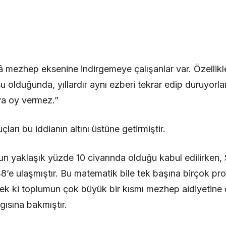
lâ mezhep eksenine indirgemeye çalışanlar var. Özellik
 olduğunda, yıllardır aynı ezberi tekrar edip duruyorlar
ya oy vermez.”
rı bu iddianın altını üstüne getirmiştir.
un yaklaşık yüzde 10 civarında olduğu kabul edilirken, 
48’e ulaşmıştır. Bu matematik bile tek başına birçok 
ek ki toplumun çok büyük bir kısmı mezhep aidiyetine d
gısına bakmıştır.