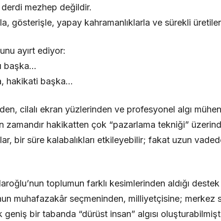
 derdi mezhep değildir.
la, gösterişle, yapay kahramanlıklarla ve sürekli üretilen 
unu ayırt ediyor:
tı başka…
, hakikati başka…
rden, cilalı ekran yüzlerinden ve profesyonel algı mühen
n zamandır hakikatten çok “pazarlama tekniği” üzerinde
r, bir süre kalabalıkları etkileyebilir; fakat uzun vade
aroğlu’nun toplumun farklı kesimlerinden aldığı deste
’nun muhafazakâr seçmeninden, milliyetçisine; merkez 
geniş bir tabanda “dürüst insan” algısı oluşturabilmiş