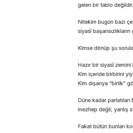
gelen bir tablo değildir
Nitekim bugün bazı çev
siyasî başarısızlıkları
Kimse dönüp şu sorula
Hazır bir siyasî zemini
Kim içeride birbirini y
Kim dışarıya “birlik” gö
Düne kadar parlatılan 
mezhep değil; yanlış st
Fakat bütün bunları ko