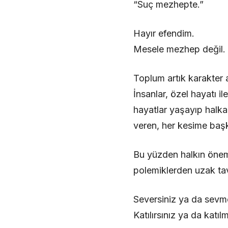
“Suç mezhepte.”
Hayır efendim.
Mesele mezhep değil.
Toplum artık karakter a
İnsanlar, özel hayatı i
hayatlar yaşayıp halka
veren, her kesime başk
Bu yüzden halkın öneml
polemiklerden uzak tav
Seversiniz ya da sevm
Katılırsınız ya da katı