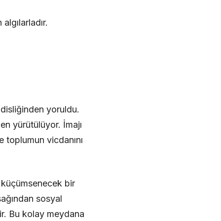
algılarladır.
disliğinden yoruldu.
n yürütülüyor. İmajı
de toplumun vicdanını
k küçümsenecek bir
sağından sosyal
tir. Bu kolay meydana