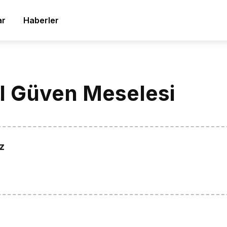
ar
Haberler
l Güven Meselesi
z