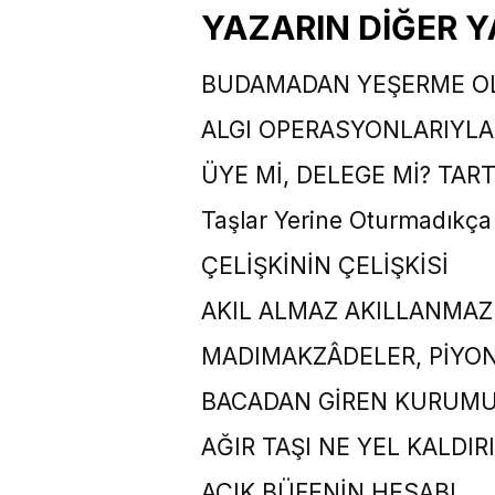
YAZARIN DİĞER Y
BUDAMADAN YEŞERME O
ALGI OPERASYONLARIYLA 
ÜYE Mİ, DELEGE Mİ? TAR
Taşlar Yerine Oturmadıkça
ÇELİŞKİNİN ÇELİŞKİSİ
AKIL ALMAZ AKILLANMAZ
MADIMAKZÂDELER, PİYO
BACADAN GİREN KURUMU
AĞIR TAŞI NE YEL KALDIRI
AÇIK BÜFENİN HESABI