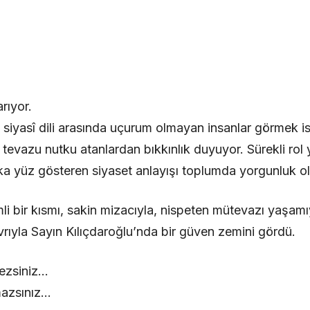
rıyor.
le siyasî dili arasında uçurum olmayan insanlar görmek ist
 tevazu nutku atanlardan bıkkınlık duyuyor. Sürekli rol 
a yüz gösteren siyaset anlayışı toplumda yorgunluk ol
i bir kısmı, sakin mizacıyla, nispeten mütevazı yaşamı
rıyla Sayın Kılıçdaroğlu’nda bir güven zemini gördü.
ezsiniz…
lmazsınız…