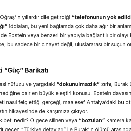
ğraş’ın yıllardır dile getirdiği
“telefonunun yok edild
ığı”
iddiaları, bu yeni bağlamda çok daha ağır bir anlam
elde Epstein veya benzeri bir yapıyla bağlantılı bir olay
e; bu sadece bir cinayet değil, uluslararası bir suçun ö
i “Güç” Barikatı
asi nüfuzu ve yargıdaki
“dokunulmazlık”
zırhı, Burak
emediğine dair en büyük eleştiri konusu. Epstein dava
ti nasıl felç ettiği gerçeği, maalesef Antalya’daki bu o
tın hikayesinde de karşımıza çıkıyor.
akıbeti nedir? O gece silinen veya
“bozulan”
kamera kay
ı geçen “Türkiye detayları” ile Burak’ın ölümü arasında b