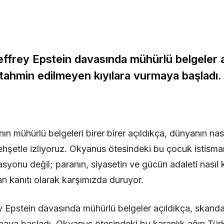
ffrey Epstein davasında mühürlü belgeler a
 tahmin edilmeyen kıyılara vurmaya başladı.
ın mühürlü belgeleri birer birer açıldıkça, dünyanın nası
 dehşetle izliyoruz. Okyanus ötesindeki bu çocuk istisma
asyonu değil; paranın, siyasetin ve gücün adaleti nasıl 
 kanıtı olarak karşımızda duruyor.
 Epstein davasında mühürlü belgeler açıldıkça, skanda
maya başladı. Okyanus ötesindeki bu karanlık ağın Türki