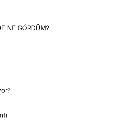
DE NE GÖRDÜM?
yor?
ntı