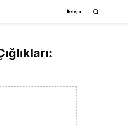
İletişim
ığlıkları: