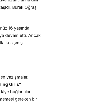
taşıdı: Burak Oğraş
henüz 16 yaşında
a devam etti. Ancak
lla kesişmiş
ilen yazışmalar,
ning Girls”
kiye bağlantıları,
örmemesi gereken bir