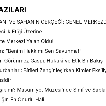
AZILARI
ANI VE SAHANIN GERÇEĞİ: GENEL MERKEZ
cilik Etiği Üzerine
ite Merkezi Yalan Oldu!
zim: “Benim Hakkımı Sen Savunma!”
in Görünmez Gaspı: Hukuki ve Etik Bir Bakış
banları: Birileri Zenginleşirken Kimler Eksili
sidir
Âşık mı? Masumiyet Müzesi’nde Sınıf ve Sapla
lığın En Onurlu Hali