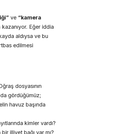
iği”
ve
“kamera
 kazanıyor. Eğer iddia
ı kayda aldıysa ve bu
rtbas edilmesi
 Oğraş dosyasının
sında gördüğümüz;
telin havuz başında
ıtlarında kimler vardı?
ir illiyet bağı var mı?