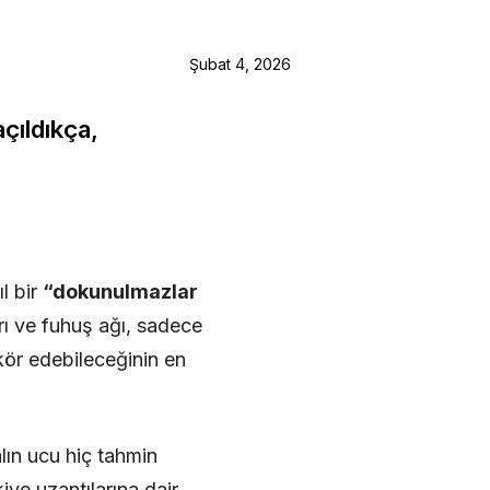
Şubat 4, 2026
çıldıkça,
l bir
“dokunulmazlar
rı ve fuhuş ağı, sadece
kör edebileceğinin en
lın ucu hiç tahmin
ye uzantılarına dair