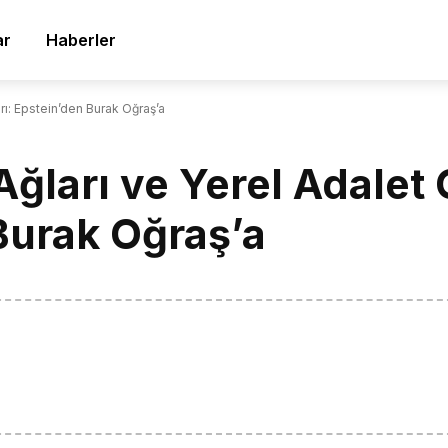
ar
Haberler
arı: Epstein’den Burak Oğraş’a
ğları ve Yerel Adalet Ç
Burak Oğraş’a