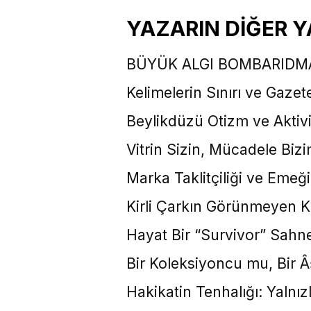
YAZARIN DİĞER Y
BÜYÜK ALGI BOMBARIDM
Kelimelerin Sınırı ve Gazete
​Beylikdüzü Otizm ve Aktiv
Vitrin Sizin, Mücadele Bi
Marka Taklitçiliği ve Emeğ
Kirli Çarkın Görünmeyen Kur
Hayat Bir “Survivor” Sahne
Bir Koleksiyoncu mu, Bir 
Hakikatin Tenhalığı: Yalnız