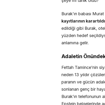
şeye mi tanık oldu?
​Burak’ın babası Murat O
kayıtlarının karartıld
edildiği gibi Burak, ot
yüzden hedef seçildiys
anlamına gelir.
​Adaletin Önündek
Fettah Tamince’nin siy
neden 13 yıldır çözül
paranın ve gücün adale
sonlanan genç bir haya
​Burak’ın telefonunun 
Epstein belgelerinde ad