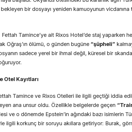
alet bekleyen bir dosyayı yeniden kamuoyunun vicdanına 
da Fettah Tamince’ye ait Rixos Hotel’de staj yaparken 
rak Oğraş’ın ölümü, o günden bugüne
“şüpheli”
kalmay
syanın sadece yerel bir ihmal değil, küresel bir skanda
doğuruyor.
e Otel Kayıtları
ttah Tamince ve Rixos Otelleri ile ilgili geçtiği iddia ed
eşleyen ana unsur oldu. Özellikle belgelerde geçen
“Trai
desi ve o dönemde Epstein’in ağındaki bazı isimlerin Tür
 ilgili korkunç bir soruyu akıllara getiriyor: Burak, g