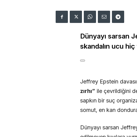
Dünyayı sarsan Je
skandalın ucu hiç
Jeffrey Epstein davasın
zırhı”
ile çevrildiğini
sapkın bir suç organiz
somut, en kan donduran
Dünyayı sarsan Jeffrey
edilmeyen kıyılara vur