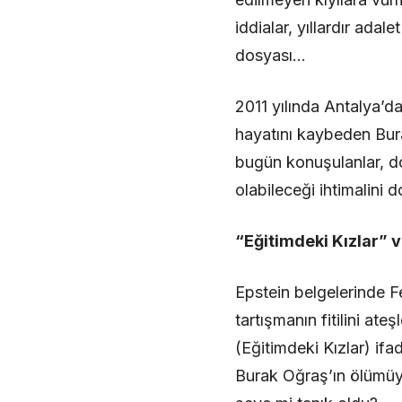
iddialar, yıllardır ad
dosyası…
​2011 yılında Antalya’
hayatını kaybeden Bu
bugün konuşulanlar, do
olabileceği ihtimalini 
​“Eğitimdeki Kızlar” v
​Epstein belgelerinde Fe
tartışmanın fitilini at
(Eğitimdeki Kızlar) ifa
Burak Oğraş’ın ölümüyle