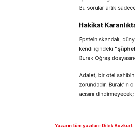
Bu sorular artık sadec
Hakikat Karanlık
Epstein skandalı, dünya
kendi içindeki
“şüphel
Burak Oğraş dosyasınd
Adalet, bir otel sahib
zorundadır. Burak’ın o
acısını dindirmeyecek;
Yazarın tüm yazıları: Dilek Bozkurt