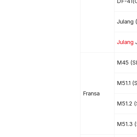
DF-41(
Julang 
Julang
M45 (
M51.1 
Fransa
M51.2 
M51.3 