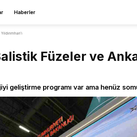
ar
Haberler
 Yıldırımhan'ı
Balistik Füzeler ve Ank
jiyi geliştirme programı var ama henüz som