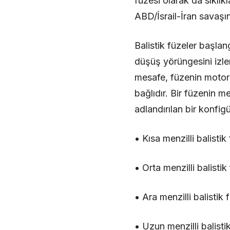
füzesi olarak da sıklık
ABD/İsrail-İran savaşın
Balistik füzeler başla
düşüş yörüngesini izler
mesafe, füzenin motorl
bağlıdır. Bir füzenin 
adlandırılan bir konfigü
• Kısa menzilli balisti
• Orta menzilli balisti
• Ara menzilli balistik
• Uzun menzilli balisti