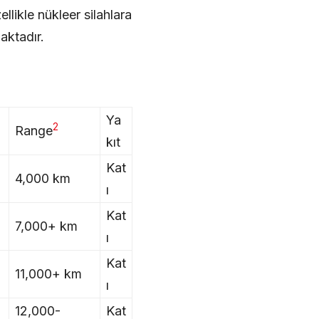
ellikle nükleer silahlara
aktadır.
Ya
2
Range
kıt
Kat
4,000 km
ı
Kat
7,000+ km
ı
Kat
11,000+ km
ı
12,000-
Kat