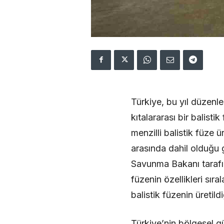
Türkiye, bu yıl düzenle
kıtalararası bir balist
menzilli balistik füze 
arasında dahil olduğu g
Savunma Bakanı tarafın
füzenin özellikleri sır
balistik füzenin üretil
Türkiye’nin bölgesel g