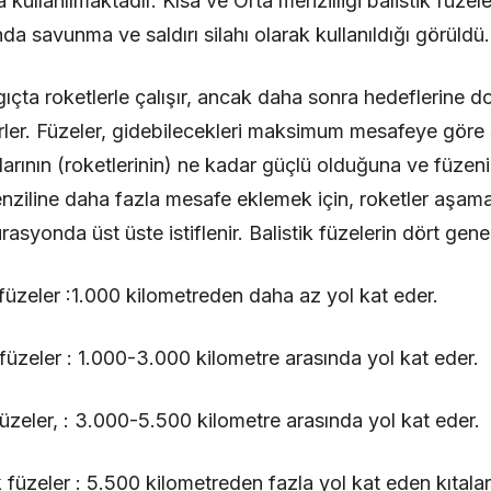
la kullanılmaktadır. Kısa ve Orta menzilliği balistik füz
da savunma ve saldırı silahı olarak kullanıldığı görüldü.
ngıçta roketlerle çalışır, ancak daha sonra hedeflerine 
ler. Füzeler, gidebilecekleri maksimum mesafeye göre sın
arının (roketlerinin) ne kadar güçlü olduğuna ve füzeni
menziline daha fazla mesafe eklemek için, roketler aşam
rasyonda üst üste istiflenir. Balistik füzelerin dört genel
k füzeler :1.000 kilometreden daha az yol kat eder.
k füzeler : 1.000-3.000 kilometre arasında yol kat eder.
 füzeler, : 3.000-5.500 kilometre arasında yol kat eder.
k füzeler : 5.500 kilometreden fazla yol kat eden kıtalara