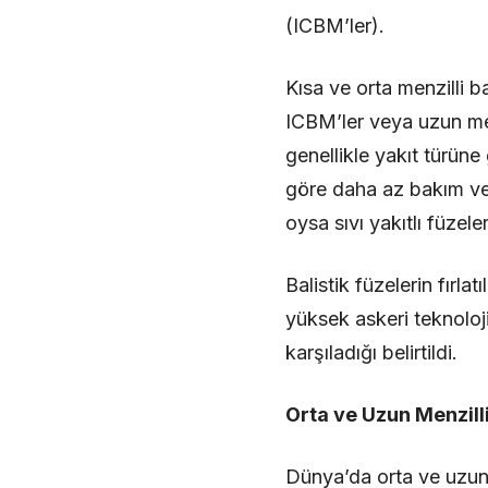
(ICBM’ler).
Kısa ve orta menzilli ba
ICBM’ler veya uzun menzi
genellikle yakıt türüne gö
göre daha az bakım ve ha
oysa sıvı yakıtlı füzel
Balistik füzelerin fırla
yüksek askeri teknolojiy
karşıladığı belirtildi.
Orta ve Uzun Menzilli 
Dünya’da orta ve uzun me