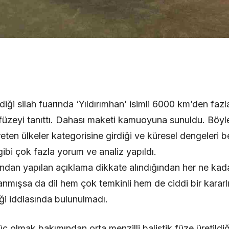
diği silah fuarında ‘Yıldırımhan’ isimli 6000 km’den faz
ik füzeyi tanıttı. Dahası maketi kamuoyuna sunuldu. Böyl
üreten ülkeler kategorisine girdiği ve küresel dengeleri b
ibi çok fazla yorum ve analiz yapıldı.
dan yapılan açıklama dikkate alındığından her ne kadar 
alanmışsa da dil hem çok temkinli hem de ciddi bir kararlı
diği iddiasında bulunulmadı.
üç olmak bakımından orta menzilli balistik füze üretild