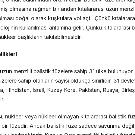
miş olmasına rağmen bir andan kıtalararası uzun menzill
lması doğal olarak kuşkulara yol açtı. Çünkü kıtalararas
olojinin kullanılması anlamına gelir. Çünkü kıtalararası 
nükleer başlıkların takılabilmesidir.
llikleri
uzun menzilli balistik füzelere sahip 31 ülke bulunuyor.
üzelere sahip olanların sayısı oldukça sınırlıdır. 31 dev
, Hindistan, İsrail, Kuzey Kore, Pakistan, Rusya, Birleş
ir.
ı, nükleer veya nükleer olmayan kıtalararası balistik f
en bir füzedir. Ancak balistik füze sadece savunma değil