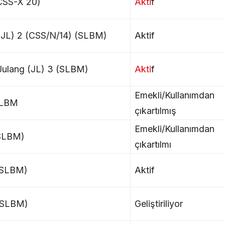
CSS-X 20)
Akti
f
(JL) 2 (CSS/N/14) (SLBM)
Aktif
Julang (JL) 3 (SLBM)
Akti
f
Emekli/Kullanımdan
SLBM
çıkartılmış
Emekli/Kullanımdan
(SLBM)
çıkartılmı
(SLBM)
Aktif
(SLBM)
Geliştiriliyor