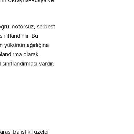
elerin Ukrayna-Rusya ve
doğru motorsuz, serbest
ıflandırılır. Bu
n yükünün ağırlığına
alandırma olarak
 sınıflandırması vardır:
rası balistik füzeler