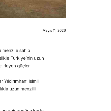
Mayıs 11, 2026
la menzile sahip
elikle Türkiye’nin uzun
elirleyen güçler
Yıldırımhan’ isimli
lıkla uzun menzilli
iğine dair bugüne kadar