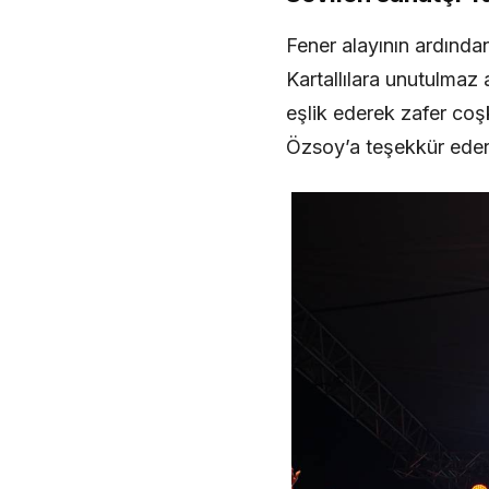
Fener alayının ardında
Kartallılara unutulmaz 
eşlik ederek zafer co
Özsoy’a teşekkür edere