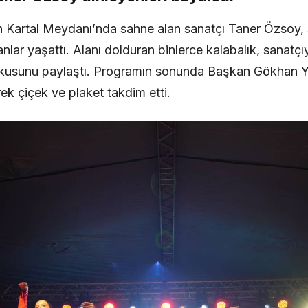
n Kartal Meydanı’nda sahne alan sanatçı Taner Özsoy, s
anlar yaşattı. Alanı dolduran binlerce kalabalık, sanatç
şkusunu paylaştı. Programın sonunda Başkan Gökhan Yü
k çiçek ve plaket takdim etti.