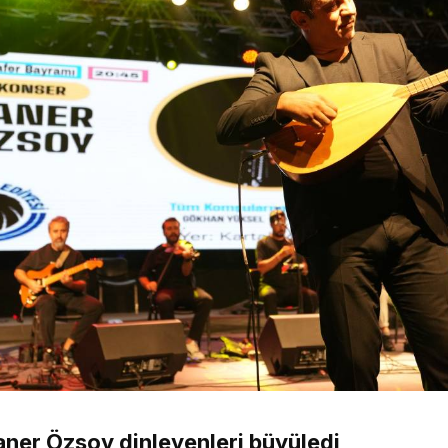
aner Özsoy dinleyenleri büyüledi