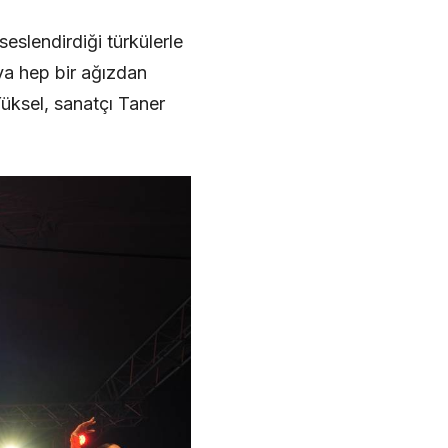
eslendirdiği türkülerle
ıya hep bir ağızdan
ksel, sanatçı Taner