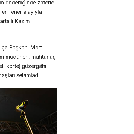
 önderliğinde zaferle
en fener alayıyla
artallı Kazım
İlçe Başkanı Mert
rim müdürleri, muhtarlar,
el, kortej güzergâhı
aşları selamladı.