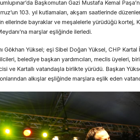
umlupınar’da Başkomutan Gazi Mustafa Kemal Paşa’nın
uz’un 103. yıl kutlamaları, akşam saatlerinde düzenlen
in ellerinde bayraklar ve meşalelerle yürüdüğü kortej, K
ydanı’na marşlar eşliğinde ilerledi.
nı Gökhan Yüksel; eşi Sibel Doğan Yüksel, CHP Kartal 
ilcileri, belediye başkan yardımcıları, meclis üyeleri, bi
isi ve Kartallı vatandaşla birlikte yürüdü. Başkan Yüks
onlarından alkışlar eşliğinde marşlara eşlik eden vatand