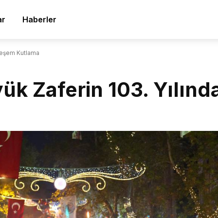
ar
Haberler
hteşem Kutlama
yük Zaferin 103. Yılı