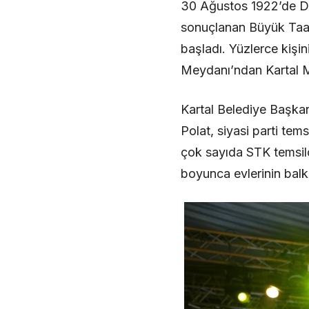
30 Ağustos 1922’de D
sonuçlanan Büyük Taarr
başladı. Yüzlerce kişin
Meydanı’ndan Kartal Me
Kartal Belediye Başka
Polat, siyasi parti tems
çok sayıda STK temsilc
boyunca evlerinin balk