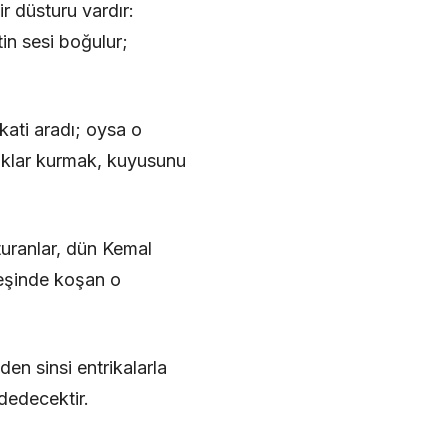
r düsturu vardır:
tin sesi boğulur;
kati aradı; oysa o
faklar kurmak, kuyusunu
turanlar, dün Kemal
peşinde koşan o
den sinsi entrikalarla
ydedecektir.