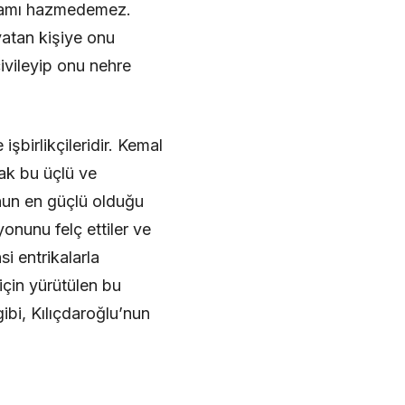
htişamı hazmedemez.
yatan kişiye onu
çivileyip onu nehre
şbirlikçileridir. Kemal
ak bu üçlü ve
nun en güçlü olduğu
yonunu felç ettiler ve
si entrikalarla
için yürütülen bu
gibi, Kılıçdaroğlu’nun