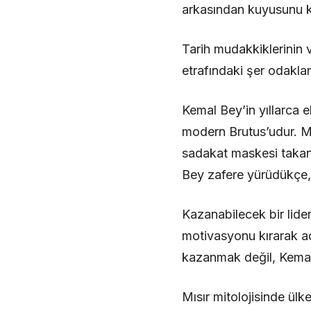
arkasından kuyusunu kaz
Tarih mudakkiklerinin v
etrafındaki şer odaklar
Kemal Bey’in yıllarca e
modern Brutus’udur. Me
sadakat maskesi takan 
Bey zafere yürüdükçe,
Kazanabilecek bir lider
motivasyonu kırarak ad
kazanmak değil, Kemal 
Mısır mitolojisinde ülk