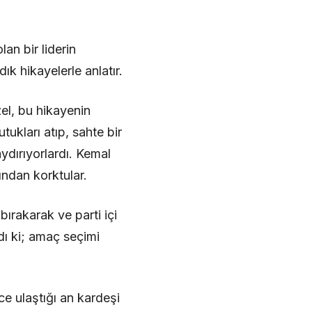
an bir liderin
ık hikayelerle anlatır.
zel, bu hikayenin
ukları atıp, sahte bir
ydırıyorlardı. Kemal
ndan korktular.
ırakarak ve parti içi
dı ki; amaç seçimi
ce ulaştığı an kardeşi