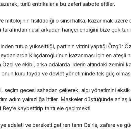
arak, türlü entrikalarla bu zaferi sabote ettiler.
e mitolojinin fısıldadığı o sinsi halka, kazanmak üzere ol
ı tarafından nasıl arkadan hançerlendiğini bize çok tanıd
linden tutup yükselttiği, partinin vitrini yaptığı Özgür Ö
ydanlarda Kılıçdaroğlu’nun kazanması için en ateşli nut
Özel ve ekibi, arka odalarda liderin altındaki zemini ka
 onun kurultayda ve devlet yönetiminde tek güç olması
i, seçim gecesi sahadan çekerek, algı yönetimini eksik b
ım adım yalnızlığa ittiler. Maskeler düştüğünde anlaşıl
Bey’e kaybettirip tahtı ele geçirmekti.
eye adaleti ve bereketi getiren tanrı Osiris, zafere ve gü