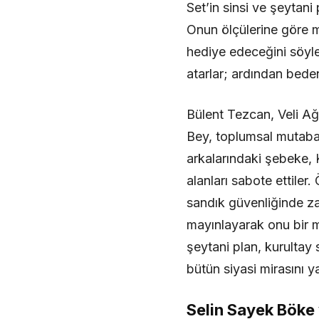
Set’in sinsi ve şeytani
Onun ölçülerine göre m
hediye edeceğini söyler
atarlar; ardından beden
Bülent Tezcan, Veli Ağb
Bey, toplumsal mutabak
arkalarındaki şebeke,
alanları sabote ettiler
sandık güvenliğinde zaf
mayınlayarak onu bir m
şeytani plan, kurultay 
bütün siyasi mirasını
Selin Sayek Böke 