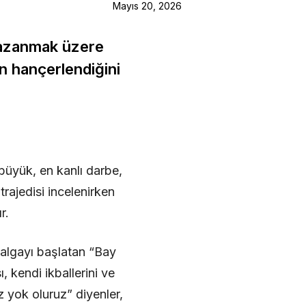
Mayıs 20, 2026
, kazanmak üzere
an hançerlendiğini
 büyük, en kanlı darbe,
rajedisi incelenirken
r.
 dalgayı başlatan “Bay
kendi ikballerini ve
z yok oluruz” diyenler,