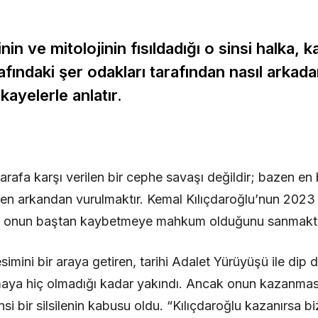
nin ve mitolojinin fısıldadığı o sinsi halka
trafındaki şer odakları tarafından nasıl arkad
kayelerle anlatır.
arafa karşı verilen bir cephe savaşı değildir; bazen en
ken arkandan vurulmaktır. Kemal Kılıçdaroğlu’nun 2023 t
a, onun baştan kaybetmeye mahkum olduğunu sanmaktı
imini bir araya getiren, tarihi Adalet Yürüyüşü ile dip
ya hiç olmadığı kadar yakındı. Ancak onun kazanması, 
nsi bir silsilenin kabusu oldu. “Kılıçdaroğlu kazanırsa bi