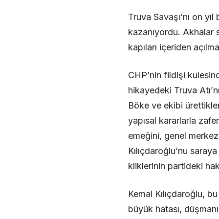
Truva Savaşı’nı on yıl
kazanıyordu. Akhalar sa
kapıları içeriden açıl
CHP’nin fildişi kulesin
hikayedeki Truva Atı’n
Böke ve ekibi ürettikle
yapısal kararlarla zafe
emeğini, genel merkez f
Kılıçdaroğlu’nu saraya
kliklerinin partideki ha
Kemal Kılıçdaroğlu, b
büyük hatası, düşmanı