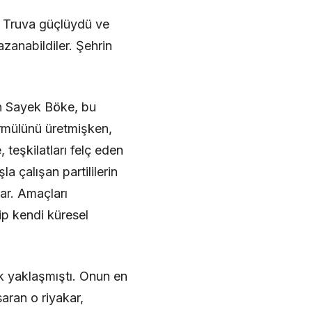
ü Truva güçlüydü ve
azanabildiler. Şehrin
lin Sayek Böke, bu
ormülünü üretmişken,
 teşkilatları felç eden
a çalışan partililerin
lar. Amaçları
ip kendi küresel
k yaklaşmıştı. Onun en
aran o riyakar,