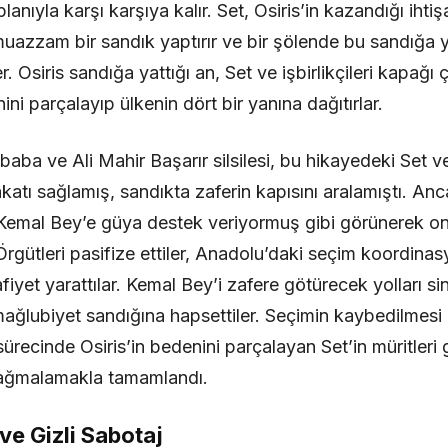
 planıyla karşı karşıya kalır. Set, Osiris’in kazandığı i
uazzam bir sandık yaptırır ve bir şölende bu sandığa 
. Osiris sandığa yattığı an, Set ve işbirlikçileri kapağı 
ini parçalayıp ülkenin dört bir yanına dağıtırlar.
aba ve Ali Mahir Başarır silsilesi, bu hikayedeki Set ve i
atı sağlamış, sandıkta zaferin kapısını aralamıştı. Anc
 Kemal Bey’e güya destek veriyormuş gibi görünerek o
. Örgütleri pasifize ettiler, Anadolu’daki seçim koordinas
iyet yarattılar. Kemal Bey’i zafere götürecek yolları sin
ağlubiyet sandığına hapsettiler. Seçimin kaybedilmesi 
sürecinde Osiris’in bedenini parçalayan Set’in müritleri 
 yağmalamakla tamamlandı.
ve Gizli Sabotaj