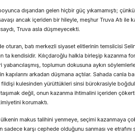
 boyunca dışarıdan gelen hiçbir güç yıkamamıştı; çünk
vaşı ancak içeriden bir hileyle, meşhur Truva Atı ile k
masaydı, Truva asla düşmeyecekti.
de oturan, batı merkezli siyaset elitlerinin temsilcisi Se
ın ta kendisidir. Kılıçdaroğlu halkla birleşip kazanma f
ri yabancılaşmış, toplumun dokusuna aykırı söylemlerle,
rin kapılarını arkadan düşmana açtılar. Sahada canla başl
ildişi kulesinden yürüttükleri sinsi bürokrasiyle boğdu
 taşımak değil, onun kazanma ihtimalini içeriden çökert
kimiyetini korumaktı.
u ülkenin makus talihini yenmeye, seçimi kazanmaya ço
n sadece karşı cephede olduğunu sanması ve etrafını s