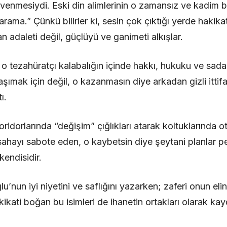
venmesiydi. Eski din alimlerinin o zamansız ve kadim bi
rama.” Çünkü bilirler ki, sesin çok çıktığı yerde hakika
 adaleti değil, güçlüyü ve ganimeti alkışlar.
 o tezahüratçı kalabalığın içinde hakkı, hukuku ve sada
taşımak için değil, o kazanmasın diye arkadan gizli itti
ı.
idorlarında “değişim” çığlıkları atarak koltuklarında o
ahayı sabote eden, o kaybetsin diye şeytani planlar 
kendisidir.
u’nun iyi niyetini ve saflığını yazarken; zaferi onun elin
akikati boğan bu isimleri de ihanetin ortakları olarak ka