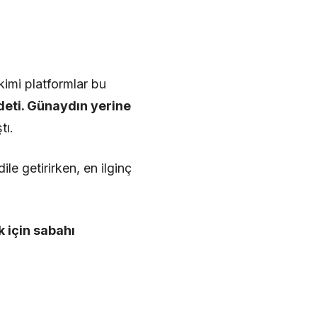
kimi platformlar bu
deti. Günaydın yerine
tı.
ile getirirken, en ilginç
k için sabahı