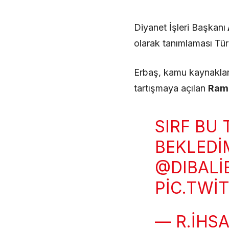
Diyanet İşleri Başkanı
olarak tanımlaması Tü
Erbaş, kamu kaynakları
tartışmaya açılan
Rama
SIRF BU 
BEKLEDI
@DIBALI
PIC.TWI
— R.İHSA