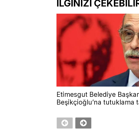
İLGİNİZİ ÇEKEBİLİ
Etimesgut Belediye Başkan
Beşikçioğlu’na tutuklama t