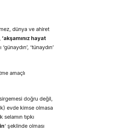
mez, dünya ve ahiret
, ‘akşamınız hayat
ı ‘günaydın’, ‘tünaydın’
etme amaçlı
esirgemesi doğru değil,
rak) evde kimse olmasa
k selamın tıpkı
in
‘ şeklinde olması