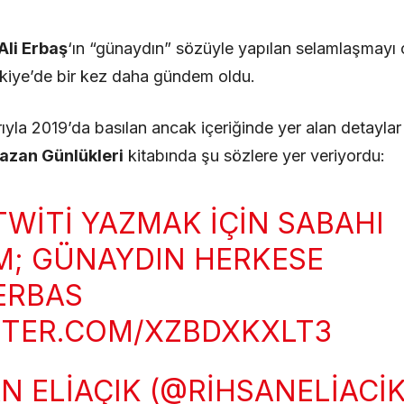
Ali Erbaş
‘ın “günaydın” sözüyle yapılan selamlaşmayı 
rkiye’de bir kez daha gündem oldu.
yla 2019’da basılan ancak içeriğinde yer alan detayla
zan Günlükleri
kitabında şu sözlere yer veriyordu:
TWITI YAZMAK IÇIN SABAHI
M; GÜNAYDIN HERKESE
ERBAS
TTER.COM/XZBDXKXLT3
N ELIAÇIK (@RIHSANELIACIK