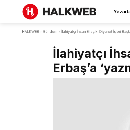
Yazarl
HALKWEB
Gündem
İlahiyatçı İhsan Eliaçık, Diyanet İşleri B
İlahiyatçı İhs
Erbaş’a ‘yaz