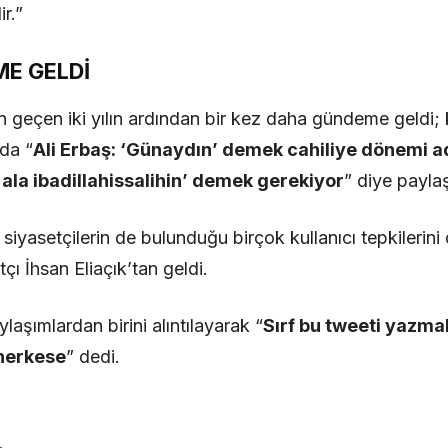
ir.”
E GELDİ
n geçen iki yılın ardından bir kez daha gündeme geldi; 
da “
Ali Erbaş: ‘Günaydın’ demek cahiliye dönemi a
ala ibadillahissalihin’ demek gerekiyor
” diye paylaş
iyasetçilerin de bulunduğu birçok kullanıcı tepkilerini d
tçı İhsan Eliaçık’tan geldi.
laşımlardan birini alıntılayarak “
Sırf bu tweeti yazma
herkese
” dedi.