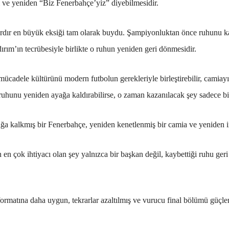
ve yeniden “Biz Fenerbahçe’yiz” diyebilmesidir.
ardır en büyük eksiği tam olarak buydu. Şampiyonluktan önce ruhunu ka
ırım’ın tecrübesiyle birlikte o ruhun yeniden geri dönmesidir.
ücadele kültürünü modern futbolun gerekleriyle birleştirebilir, camiayı
 ruhunu yeniden ayağa kaldırabilirse, o zaman kazanılacak şey sadece b
ğa kalkmış bir Fenerbahçe, yeniden kenetlenmiş bir camia ve yeniden i
 çok ihtiyacı olan şey yalnızca bir başkan değil, kaybettiği ruhu geri g
formatına daha uygun, tekrarlar azaltılmış ve vurucu final bölümü güçlend