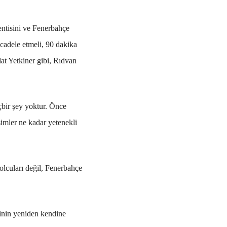
entisini ve Fenerbahçe
cadele etmeli, 90 dakika
at Yetkiner gibi, Rıdvan
çbir şey yoktur. Önce
imler ne kadar yetenekli
olcuları değil, Fenerbahçe
inin yeniden kendine