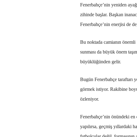
Fenerbahçe’nin yeniden ayağa
zihinde başlar. Başkan inanac
Fenerbahçe’nin enerjisi de değ
Bu noktada camianın önemli is
sunması da büyük önem taşım
büyüklüğünden gelir.
Bugün Fenerbahçe taraftarı y
görmek istiyor. Rakibine boyu
özleniyor.
Fenerbahçe’nin önündeki en ön
yapılırsa, geçmiş yıllardaki 
futbolcular değil, formasının a