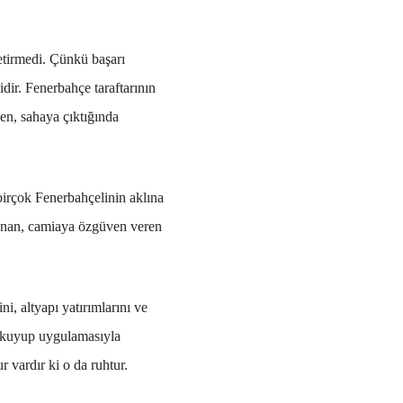
getirmedi. Çünkü başarı
idir. Fenerbahçe taraftarının
n, sahaya çıktığında
irçok Fenerbahçelinin aklına
avunan, camiaya özgüven veren
i, altyapı yatırımlarını ve
 okuyup uygulamasıyla
 vardır ki o da ruhtur.