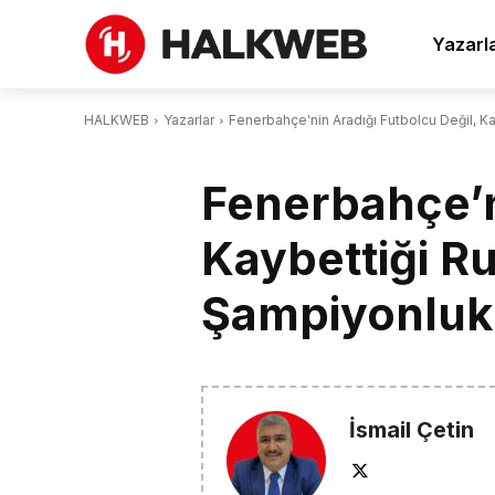
Yazarl
HALKWEB
Yazarlar
Fenerbahçe'nin Aradığı Futbolcu Değil, K
Fenerbahçe’n
Kaybettiği R
Şampiyonluk 
İsmail Çetin