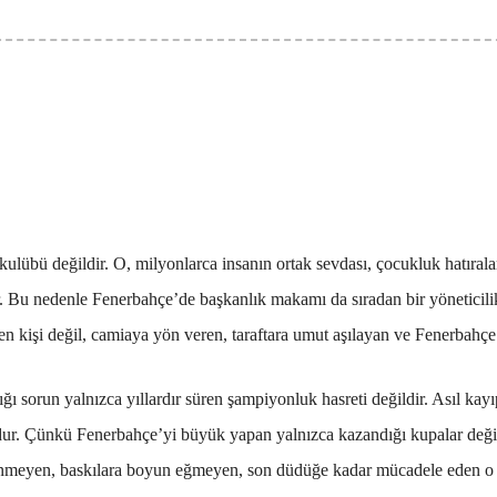
ulübü değildir. O, milyonlarca insanın ortak sevdası, çocukluk hatıralar
. Bu nedenle Fenerbahçe’de başkanlık makamı da sıradan bir yöneticili
 kişi değil, camiaya yön veren, taraftara umut aşılayan ve Fenerbahçe 
 sorun yalnızca yıllardır süren şampiyonluk hasreti değildir. Asıl kay
ur. Çünkü Fenerbahçe’yi büyük yapan yalnızca kazandığı kupalar değil,
inmeyen, baskılara boyun eğmeyen, son düdüğe kadar mücadele eden o 