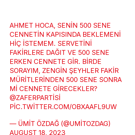
AHMET HOCA, SENIN 500 SENE
CENNETIN KAPISINDA BEKLEMENI
HIÇ ISTEMEM. SERVETINI
FAKIRLERE DAĞIT VE 500 SENE
ERKEN CENNETE GIR. BIRDE
SORAYIM, ZENGIN ŞEYHLER FAKIR
MÜRITLERINDEN 500 SENE SONRA
MI CENNETE GIRECEKLER?
@ZAFERPARTISI
PIC.TWITTER.COM/OBXAAFL9UW
— ÜMIT ÖZDAĞ (@UMITOZDAG)
AUGUST 18, 2023