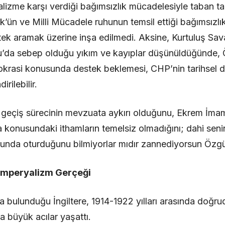
lizme karşı verdiği bağımsızlık mücadelesiyle taban ta
k’ün ve Milli Mücadele ruhunun temsil ettiği bağımsızlık
tek aramak üzerine inşa edilmedi. Aksine, Kurtuluş Sava
lu’da sebep olduğu yıkım ve kayıplar düşünüldüğünde,
mokrasi konusunda destek beklemesi, CHP’nin tarihsel 
rilebilir.
tay geçiş sürecinin mevzuata aykırı olduğunu, Ekrem İm
a konusundaki ithamların temelsiz olmadığını; dahi senin
ğunda oturduğunu bilmiyorlar mıdır zannediyorsun Özgü
 Emperyalizm Gerçeği
a bulunduğu İngiltere, 1914-1922 yılları arasında doğru
a büyük acılar yaşattı.