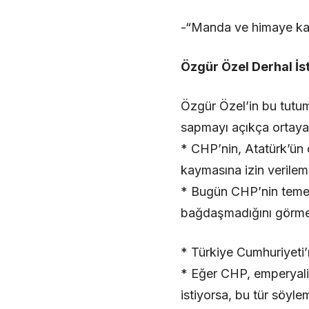
-“Manda ve himaye kab
Özgür Özel Derhal İst
Özgür Özel’in bu tutum
sapmayı açıkça ortaya
* CHP’nin, Atatürk’ün 
kaymasına izin verilem
* Bugün CHP’nin temel 
bağdaşmadığını görmek
* Türkiye Cumhuriyeti’
* Eğer CHP, emperyali
istiyorsa, bu tür söyle