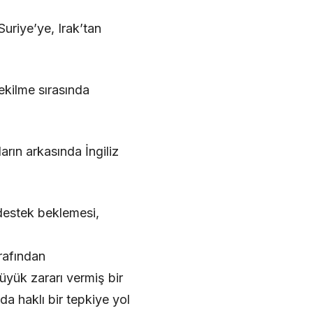
uriye’ye, Irak’tan
ekilme sırasında
arın arkasında İngiliz
 destek beklemesi,
rafından
yük zararı vermiş bir
nda haklı bir tepkiye yol