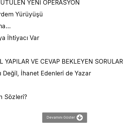
RÜTÜLEN YENİ OPERASYON
 Erdem Yürüyüşü
tma…
a İhtiyacı Var
EL YAPILAR VE CEVAP BEKLEYEN SORULAR
Değil, İhanet Edenleri de Yazar
n Sözleri?
Devamını Göster