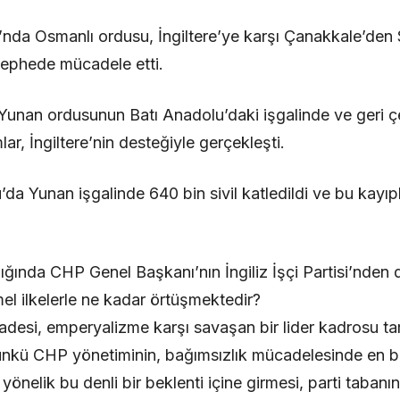
’nda Osmanlı ordusu, İngiltere’ye karşı Çanakkale’den S
cephede mücadele etti.
Yunan ordusunun Batı Anadolu’daki işgalinde ve geri ç
r, İngiltere’nin desteğiyle gerçekleşti.
a Yunan işgalinde 640 bin sivil katledildi ve bu kayıpl
şığında CHP Genel Başkanı’nın İngiliz İşçi Partisi’nden
l ilkelerle ne kadar örtüşmektedir?
adesi, emperyalizme karşı savaşan bir lider kadrosu ta
nkü CHP yönetiminin, bağımsızlık mücadelesinde en bü
 yönelik bu denli bir beklenti içine girmesi, parti tabanı