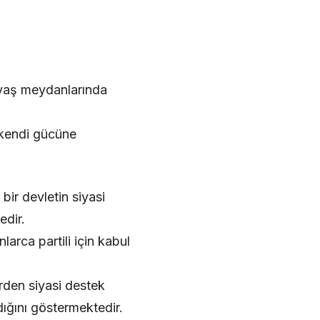
avaş meydanlarında
 kendi gücüne
ir devletin siyasi
edir.
arca partili için kabul
rden siyasi destek
dığını göstermektedir.