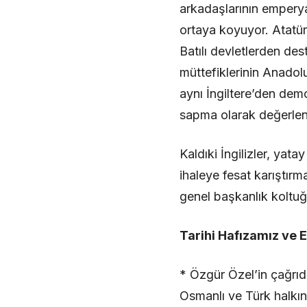
arkadaşlarının emperya
ortaya koyuyor. Atatür
Batılı devletlerden des
müttefiklerinin Anado
aynı İngiltere’den de
sapma olarak değerlendi
Kaldıki İngilizler, ya
ihaleye fesat karıştırm
genel başkanlık koltu
Tarihi Hafızamız ve
* Özgür Özel’in çağrıd
Osmanlı ve Türk halkın