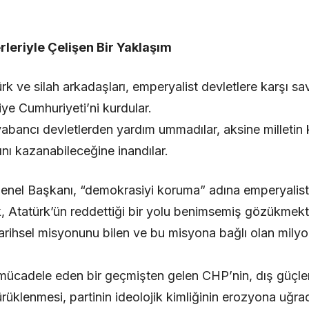
leriyle Çelişen Bir Yaklaşım
k ve silah arkadaşları, emperyalist devletlere karşı s
ye Cumhuriyeti’ni kurdular.
yabancı devletlerden yardım ummadılar, aksine milletin
nı kazanabileceğine inandılar.
nel Başkanı, “demokrasiyi koruma” adına emperyalist b
k, Atatürk’ün reddettiği bir yolu benimsemiş gözükmekt
rihsel misyonunu bilen ve bu misyona bağlı olan milyonl
mücadele eden bir geçmişten gelen CHP’nin, dış güçle
rüklenmesi, partinin ideolojik kimliğinin erozyona uğra