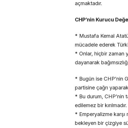
açmaktadır.
CHP’nin Kurucu Değer
* Mustafa Kemal Atatür
mücadele ederek Türki
* Onlar, hiçbir zaman 
dayanarak bağımsızlığı
* Bugün ise CHP’nin Ge
partisine çağrı yapara
* Bu durum, CHP’nin ta
edilemez bir kırılmadır.
* Emperyalizme karşı 
bekleyen bir çizgiye sü