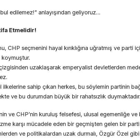
ul edilemez!” anlayışından geliyoruz…
ifa Etmelidir!
u, CHP seçmenini hayal kırıklığına uğratmış ve parti içi
 koymuştur.
çizgisinden uzaklaşarak emperyalist devletlerden mede
ez.
ilkelerine sahip çıkan herkes, bu söylemin partinin bağı
te ve bu durumdan büyük bir rahatsızlık duymaktadır
nin ve CHP’nin kuruluş felsefesi, ulusal egemenliğe ve 
zme karşı mücadele eden bir geçmişten gelen bir part
mlerden ve politikalardan uzak durmalı, Özgür Özel gibi