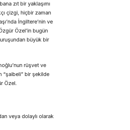
bana zıt bir yaklaşımı
çı çizgi, hiçbir zaman
şı’nda İngiltere’nin ve
 Özgür Özel’in bugün
duruşundan büyük bir
amoğlu’nun rüşvet ve
 “şaibeli” bir şekilde
r Özel.
dan veya dolaylı olarak