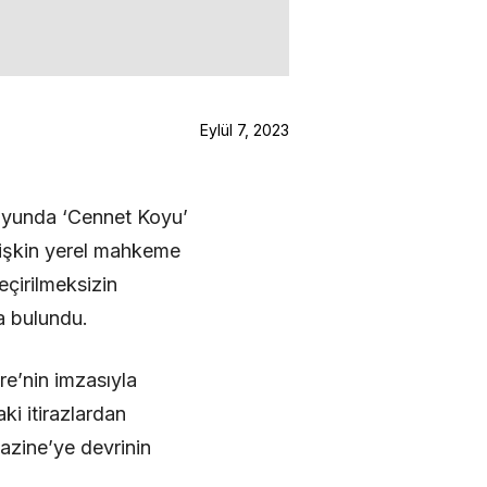
Eylül 7, 2023
oyunda ‘Cennet Koyu’
ilişkin yerel mahkeme
eçirilmeksizin
a bulundu.
e’nin imzasıyla
ki itirazlardan
azine’ye devrinin