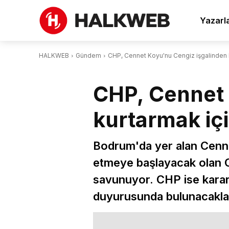
Yazarl
HALKWEB
Gündem
CHP, Cennet Koyu'nu Cengiz işgalinden k
CHP, Cennet 
kurtarmak içi
Bodrum'da yer alan Cennet
etmeye başlayacak olan Ce
savunuyor. CHP ise kara
duyurusunda bulunacaklar