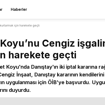
ar
Haberler
urtarmak için harekete geçti
Koyu’nu Cengiz işgal
n harekete geçti
 Koyu'nda Danıştay'ın iki iptal kararına rağ
ngiz İnşaat, Danıştay kararının kendilerini
rın uygulanması için ÖİB'ye başvurdu. Uyg
ını duyurdu.