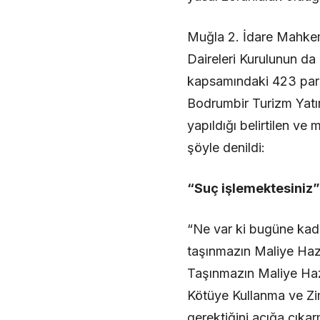
Muğla 2. İdare Mahkeme
Daireleri Kurulunun da
kapsamındaki 423 pars
Bodrumbir Turizm Yatırı
yapıldığı belirtilen ve
şöyle denildi:
“Suç işlemektesiniz”
“Ne var ki bugüne kad
taşınmazın Maliye Hazi
Taşınmazın Maliye Haz
Kötüye Kullanma ve Zimm
gerektiğini açığa çıka