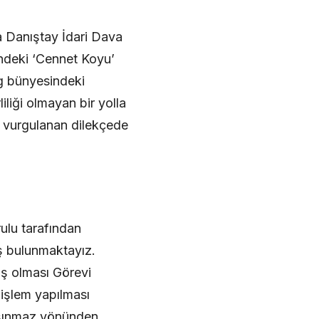
a Danıştay İdari Dava
indeki ‘Cennet Koyu’
g bünyesindeki
iliği olmayan bir yolla
ği vurgulanan dilekçede
ulu tarafından
ş bulunmaktayız.
ş olması Görevi
 işlem yapılması
taşınmaz yönünden