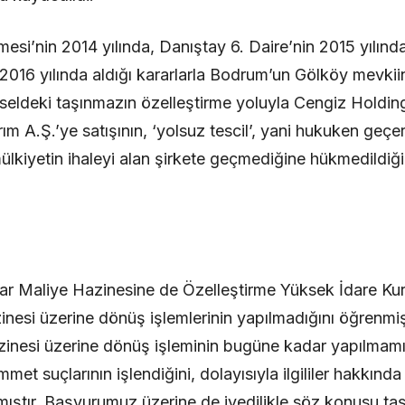
si’nin 2014 yılında, Danıştay 6. Daire’nin 2015 yılınd
 2016 yılında aldığı kararlarla Bodrum’un Gölköy mevki
eldeki taşınmazın özelleştirme yoluyla Cengiz Holdin
m A.Ş.’ye satışının, ‘yolsuz tescil’, yani hukuken geçerl
 mülkiyetin ihaleyi alan şirkete geçmediğine hükmedildi
ar Maliye Hazinesine de Özelleştirme Yüksek İdare Kur
nesi üzerine dönüş işlemlerinin yapılmadığını öğrenmi
inesi üzerine dönüş işleminin bugüne kadar yapılmamı
et suçlarının işlendiğini, dolayısıyla ilgililer hakkında
rmıştır. Başvurumuz üzerine de ivedilikle söz konusu 