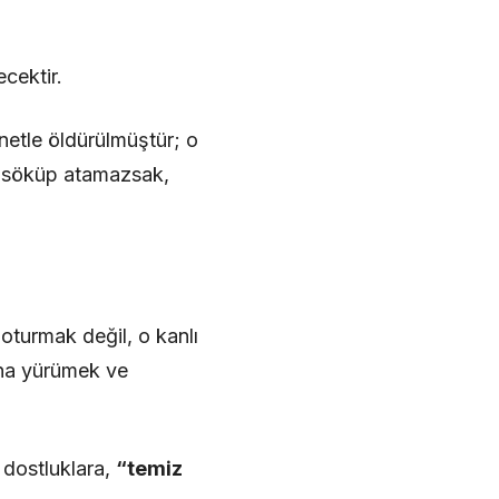
cektir.
netle öldürülmüştür; o
er söküp atamazsak,
oturmak değil, o kanlı
una yürümek ve
 dostluklara,
“temiz