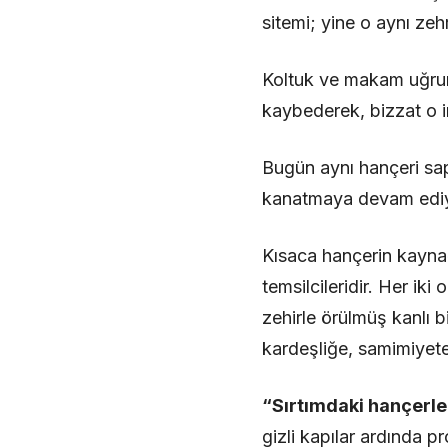
sitemi; yine o aynı zeh
Koltuk ve makam uğruna
kaybederek, bizzat o i
Bugün aynı hançeri sap
kanatmaya devam ediy
Kısaca hançerin kaynağ
temsilcileridir. Her iki
zehirle örülmüş kanlı b
kardeşliğe, samimiyete
“Sırtımdaki hançerle
gizli kapılar ardında 