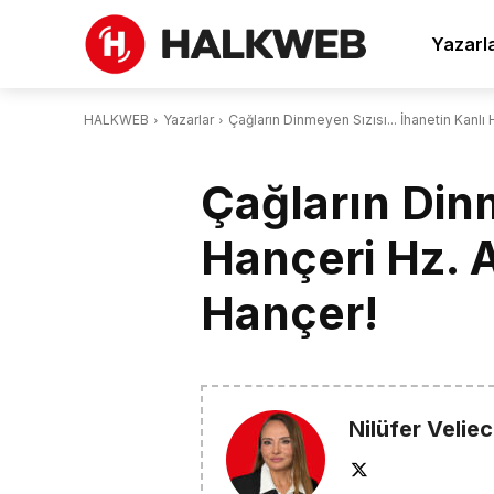
Yazarl
HALKWEB
Yazarlar
Çağların Dinmeyen Sızısı... İhanetin Kanl
Çağların Din
Hançeri Hz. 
Hançer!
Nilüfer Velie