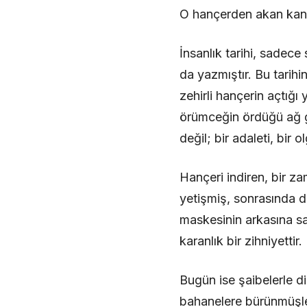
O hançerden akan kan, h
İnsanlık tarihi, sadece 
da yazmıştır. Bu tarihi
zehirli hançerin açtığı 
örümceğin ördüğü ağ gi
değil; bir adaleti, bir 
Hançeri indiren, bir z
yetişmiş, sonrasında da
maskesinin arkasına sak
karanlık bir zihniyettir.
Bugün ise şaibelerle d
bahanelere bürünmüşle