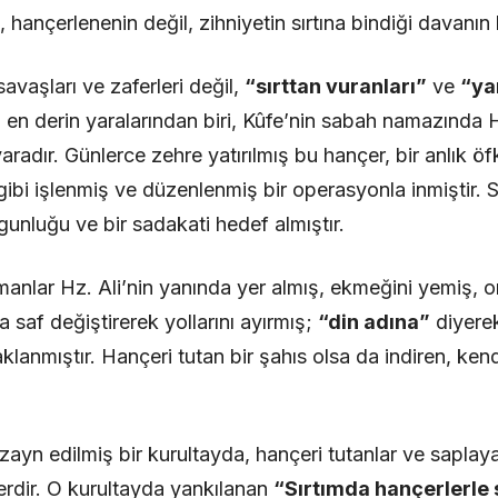
ançerlenenin değil, zihniyetin sırtına bindiği davanın 
savaşları ve zaferleri değil,
“sırttan vuranları”
ve
“ya
n en derin yaralarından biri, Kûfe’nin sabah namazında Hz
yaradır. Günlerce zehre yatırılmış bu hançer, bir anlık öfk
bi işlenmiş ve düzenlenmiş bir operasyonla inmiştir. S
olgunluğu ve bir sadakati hedef almıştır.
amanlar Hz. Ali’nin yanında yer almış, ekmeğini yemiş,
 saf değiştirerek yollarını ayırmış;
“din adına”
diyerek 
lanmıştır. Hançeri tutan bir şahıs olsa da indiren, kendi
izayn edilmiş bir kurultayda, hançeri tutanlar ve saplay
rdir. O kurultayda yankılanan
“Sırtımda hançerlerle