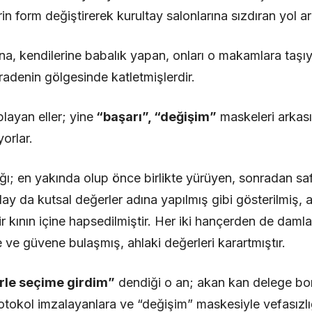
rin form değiştirerek kurultay salonlarına sızdıran yol a
, kendilerine babalık yapan, onları o makamlara taşıya
radenin gölgesinde katletmişlerdir.
layan eller; yine
“başarı”, “değişim”
maskeleri arkası
orlar.
ı; en yakında olup önce birlikte yürüyen, sonradan saf
 olay da kutsal değerler adına yapılmış gibi gösterilmiş, 
ir kının içine hapsedilmiştir. Her iki hançerden de damla
 ve güvene bulaşmış, ahlaki değerleri karartmıştır.
rle seçime girdim”
dendiği o an; akan kan delege bors
protokol imzalayanlara ve “değişim” maskesiyle vefasızl