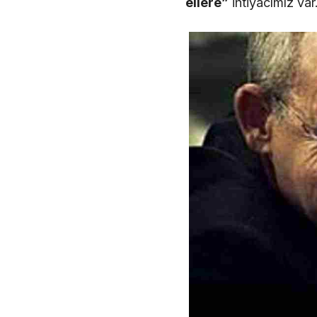
ellere”
ihtiyacımız var