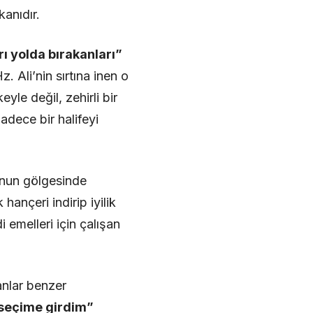
kanıdır.
rı yolda bırakanları”
. Ali’nin sırtına inen o
eyle değil, zehirli bir
adece bir halifeyi
 onun gölgesinde
hançeri indirip iyilik
 emelleri için çalışan
anlar benzer
 seçime girdim”