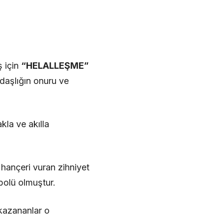
ş için
“HELALLEŞME”
ldaşlığın onuru ve
kla ve akılla
 hançeri vuran zihniyet
mbolü olmuştur.
 kazananlar o