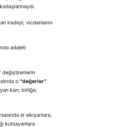
rkadaşlarınaydı.
n iradeyi; vicdanlarını
nda adaleti
 değiştirenlerin
aslında o
“değerler”
yan kan; birliğe,
asında el sıkışanlara,
ığı kutsayanlara