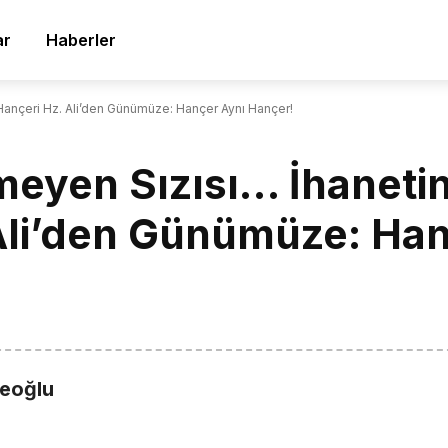
ar
Haberler
ı Hançeri Hz. Ali’den Günümüze: Hançer Aynı Hançer!
meyen Sızısı… İhanetin
Ali’den Günümüze: Han
ceoğlu