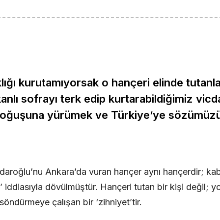
klığı kurutamıyorsak o hançeri elinde tutanl
anlı sofrayı terk edip kurtarabildiğimiz vicd
 doğuşuna yürümek ve Türkiye’ye sözümüzü 
ıçdaroğlu’nu Ankara’da vuran hançer aynı hançerdir; kab
lık’ iddiasıyla dövülmüştür. Hançeri tutan bir kişi değil; y
e söndürmeye çalışan bir ‘zihniyet’tir.