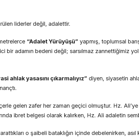
ülen liderler değil, adalettir.
ometrelerce
“Adalet Yürüyüşü”
yapmış, toplumsal barı
rici bir adamın bedeni değil; sarsılmaz zannettiğimiz yo
asi ahlak yasasını çıkarmalıyız”
diyen, siyasetin ahla
nançtı.
çerle gelen zafer her zaman geçici olmuştur. Hz. Ali’ye
arında ibret belgesi olarak kalırken, Hz. Ali adaletin se
rattıkları o şaibeli bataklığın içinde debelenirken, asıl