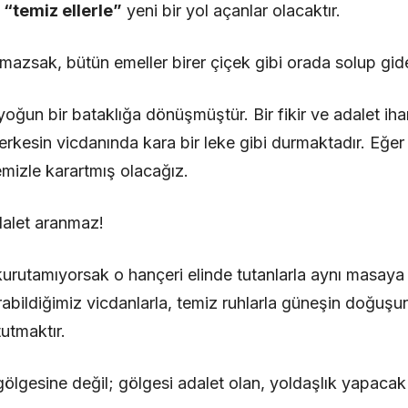
e
“temiz ellerle”
yeni bir yol açanlar olacaktır.
mazsak, bütün emeller birer çiçek gibi orada solup gide
yoğun bir bataklığa dönüşmüştür. Bir fikir ve adalet iha
erkesin vicdanında kara bir leke gibi durmaktadır. Eğ
emizle karartmış olacağız.
dalet aranmaz!
 kurutamıyorsak o hançeri elinde tutanlarla aynı masaya 
arabildiğimiz vicdanlarla, temiz ruhlarla güneşin doğuş
utmaktır.
 gölgesine değil; gölgesi adalet olan, yoldaşlık yapacak