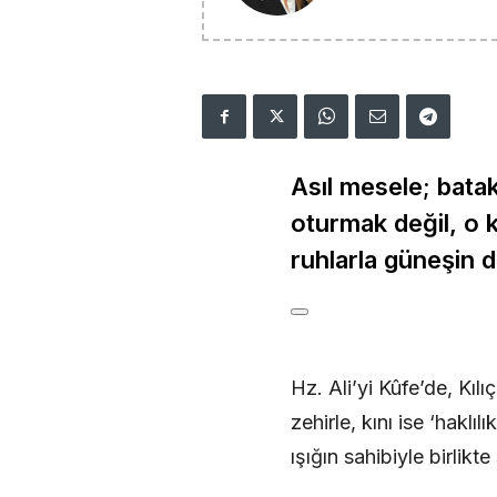
Asıl mesele; bata
oturmak değil, o k
ruhlarla güneşin
Hz. Ali’yi Kûfe’de, Kıl
zehirle, kını ise ‘haklı
ışığın sahibiyle birlikt