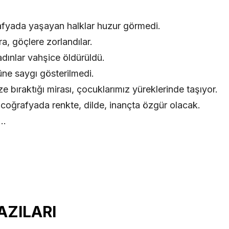
rafyada yaşayan halklar huzur görmedi.
ra, göçlere zorlandılar.
adınlar vahşice öldürüldü.
rüne saygı gösterilmedi.
 bıraktığı mirası, çocuklarımız yüreklerinde taşıyor.
u coğrafyada renkte, dilde, inançta özgür olacak.
z…
AZILARI