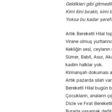
Geldikleri gibi gitmedil
Kimi itini bıraktı, kimi b
Yoksa bu kadar şeref
Artık Bereketli Hilal 
Virane olmuş yurtları
Kekliğin sesi, ceylanın 
Sümer, Babil, Asur, Ak
kadim halklar yok.
Kirmanşah dokuması al 
Artık pazarda silah var
Bereketli Hilal bugün b
Çocukların, anaların çığ
Dicle ve Fırat Bereketl
Burada yaşamak değil,