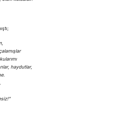
ıştı;
m,
rçalamışlar
kularımı
lar, haydutlar,
me.
,
siz!”