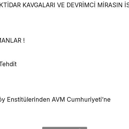
İKTİDAR KAVGALARI VE DEVRİMCİ MİRASIN İ
ANLAR !
 Tehdit
Köy Enstitülerinden AVM Cumhuriyeti’ne