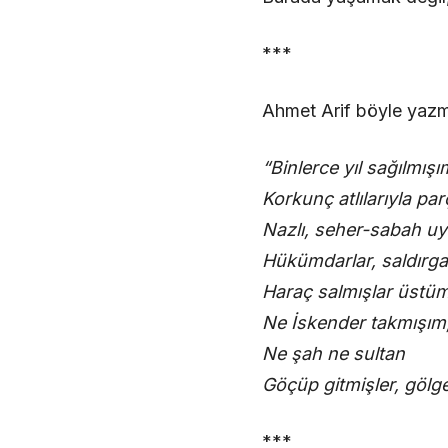
***
Ahmet Arif böyle yazm
“Binlerce yıl sağılmışı
Korkunç atlılarıyla pa
Nazlı, seher-sabah uy
Hükümdarlar, saldırgan
Haraç salmışlar üstü
Ne İskender takmışım
Ne şah ne sultan
Göçüp gitmişler, gölge
***