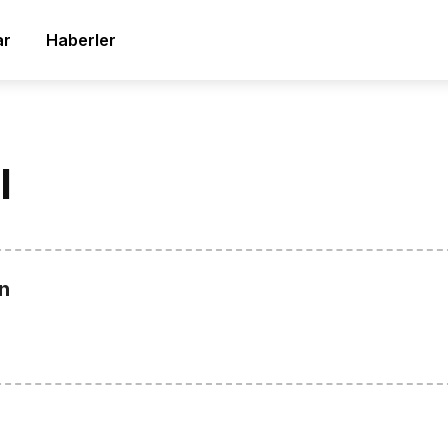
ar
Haberler
l
n