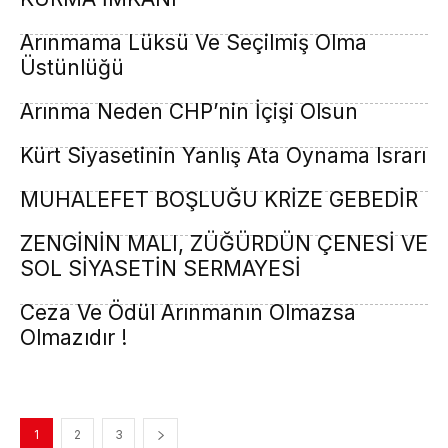
Arınmama Lüksü Ve Seçilmiş Olma
Üstünlüğü
Arınma Neden CHP’nin İçişi Olsun
Kürt Siyasetinin Yanlış Ata Oynama Israrı
MUHALEFET BOŞLUĞU KRİZE GEBEDİR
ZENGİNİN MALI, ZÜĞÜRDÜN ÇENESİ VE
SOL SİYASETİN SERMAYESİ
Ceza Ve Ödül Arınmanın Olmazsa
Olmazıdır !
1
2
3