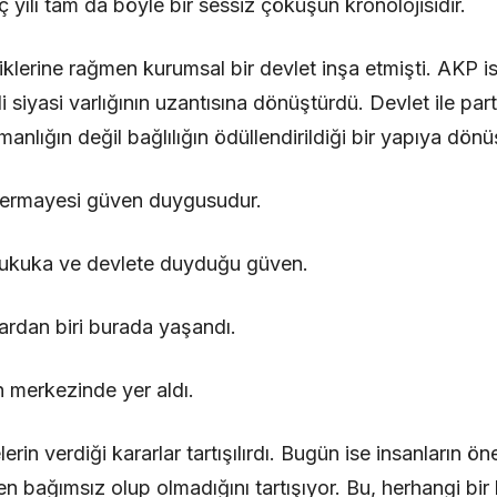
ç yılı tam da böyle bir sessiz çöküşün kronolojisidir.
lerine rağmen kurumsal bir devlet inşa etmişti. AKP ise
 siyasi varlığının uzantısına dönüştürdü. Devlet ile parti
zmanlığın değil bağlılığın ödüllendirildiği bir yapıya dönü
 sermayesi güven duygusudur.
 hukuka ve devlete duyduğu güven.
lardan biri burada yaşandı.
n merkezinde yer aldı.
in verdiği kararlar tartışılırdı. Bugün ise insanların öne
 bağımsız olup olmadığını tartışıyor. Bu, herhangi bir h