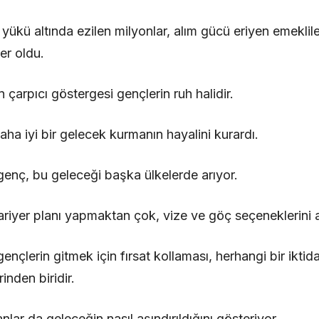
 yükü altında ezilen milyonlar, alım gücü eriyen emeklil
er oldu.
çarpıcı göstergesi gençlerin ruh halidir.
aha iyi bir gelecek kurmanın hayalini kurardı.
enç, bu geleceği başka ülkelerde arıyor.
ariyer planı yapmaktan çok, vize ve göç seçeneklerini ar
 gençlerin gitmek için fırsat kollaması, herhangi bir iktida
inden biridir.
lar da geleceğin nasıl aşındırıldığını gösteriyor.