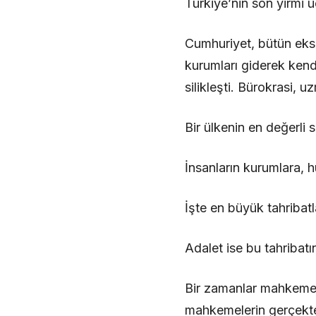
Türkiye’nin son yirmi ü
Cumhuriyet, bütün eksik
kurumları giderek kendi
silikleşti. Bürokrasi, u
Bir ülkenin en değerli
İnsanların kurumlara,
İşte en büyük tahribat
Adalet ise bu tahribatı
Bir zamanlar mahkemeler
mahkemelerin gerçekten