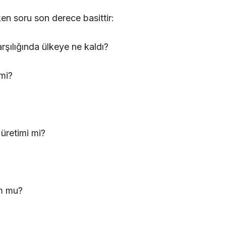
n soru son derece basittir:
arşılığında ülkeye ne kaldı?
mi?
üretimi mi?
um mu?