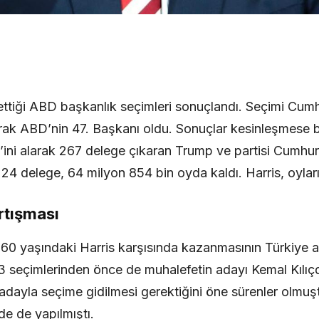
 ettiği ABD başkanlık seçimleri sonuçlandı. Seçimi Cumh
k ABD’nin 47. Başkanı oldu. Sonuçlar kesinleşmese bi
’ini alarak 267 delege çıkaran Trump ve partisi Cumhuri
224 delege, 64 milyon 854 bin oyda kaldı. Harris, oylar
artışması
60 yaşındaki Harris karşısında kazanmasının Türkiye a
seçimlerinden önce de muhalefetin adayı Kemal Kılıçda
adayla seçime gidilmesi gerektiğini öne sürenler olmuş
e de yapılmıştı.