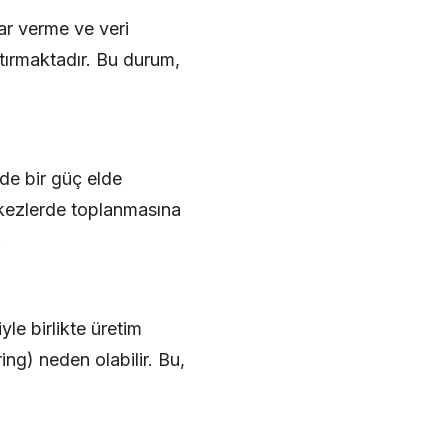
rar verme ve veri
ştırmaktadır. Bu durum,
nde bir güç elde
rkezlerde toplanmasına
.
le birlikte üretim
ng) neden olabilir. Bu,