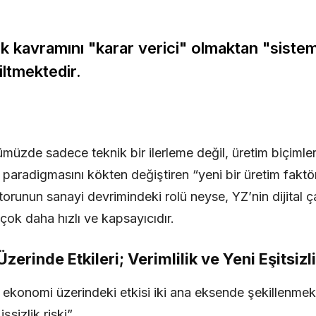
ik kavramını "karar verici" olmaktan "siste
ltmektedir.
üzde sadece teknik bir ilerleme değil, üretim biçimler
 paradigmasını kökten değiştiren “yeni bir üretim faktö
orunun sanayi devrimindeki rolü neyse, YZ’nin dijital ç
ok daha hızlı ve kapsayıcıdır.
erinde Etkileri; Verimlilik ve Yeni Eşitsizli
ekonomi üzerindeki etkisi iki ana eksende şekillenmekte
şsizlik riski”.