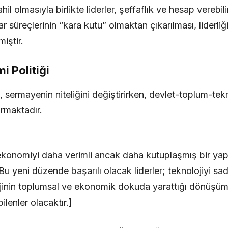
hil olmasıyla birlikte liderler, şeffaflık ve hesap verebil
r süreçlerinin “kara kutu” olmaktan çıkarılması, liderli
iştir.
 Politiği
sermayenin niteliğini değiştirirken, devlet-toplum-tekn
rmaktadır.
ekonomiyi daha verimli ancak daha kutuplaşmış bir ya
 Bu yeni düzende başarılı olacak liderler; teknolojiyi sa
ojinin toplumsal ve ekonomik dokuda yarattığı dönüşüm
lenler olacaktır.]