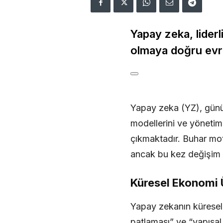
Yapay zeka, liderl
olmaya doğru evri
Yapay zeka (YZ), günüm
modellerini ve yönetim
çıkmaktadır. Buhar mot
ancak bu kez değişim ç
Küresel Ekonomi Üz
Yapay zekanın küresel 
patlaması” ve “yapısal i