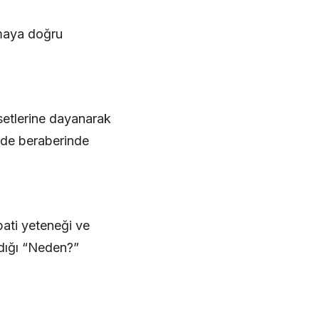
lmaya doğru
 setlerine dayanarak
i de beraberinde
pati yeteneği ve
madığı “Neden?”