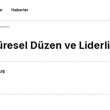
ar
Haberler
önüşümü
Küresel Düzen ve Lide
uş