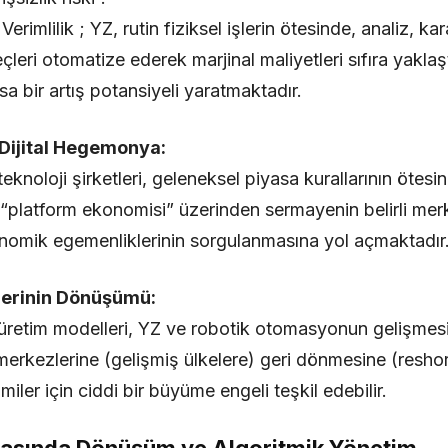
rimlilik ; YZ, rutin fiziksel işlerin ötesinde, analiz, ka
reçleri otomatize ederek marjinal maliyetleri sıfıra yakla
 bir artış potansiyeli yaratmaktadır.
Dijital Hegemonya:
noloji şirketleri, geleneksel piyasa kurallarının ötesi
 “platform ekonomisi” üzerinden sermayenin belirli me
onomik egemenliklerinin sorgulanmasına yol açmaktadır
lerinin Dönüşümü:
retim modelleri, YZ ve robotik otomasyonun gelişmesiy
merkezlerine (gelişmiş ülkelere) geri dönmesine (reshori
ler için ciddi bir büyüme engeli teşkil edebilir.