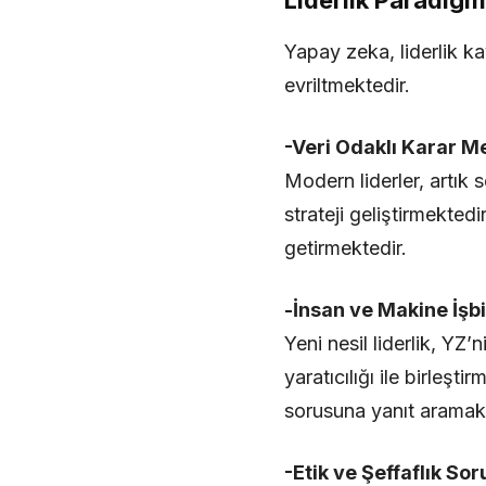
Liderlik Paradig
Yapay zeka, liderlik k
evriltmektedir.
-Veri Odaklı Karar M
Modern liderler, artık
strateji geliştirmekted
getirmektedir.
-İnsan ve Makine İşb
Yeni nesil liderlik, YZ
yaratıcılığı ile birleş
sorusuna yanıt aramakt
-Etik ve Şeffaflık So