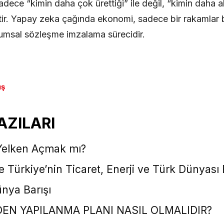
adece “kimin daha çok ürettiği” ile değil, “kimin daha akı
tir. Yapay zeka çağında ekonomi, sadece bir rakamlar b
plumsal sözleşme imzalama sürecidir.
uş
AZILARI
Yelken Açmak mı?
e Türkiye’nin Ticaret, Enerji ve Türk Dünyası 
nya Barışı
DEN YAPILANMA PLANI NASIL OLMALIDIR?