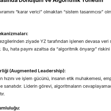
masında Dönüşüm ve Algoritmik Yönetim
avramını “karar verici” olmaktan “sistem tasarımcısı” o
ekanizmaları:
 sezgilerinden ziyade YZ tarafından işlenen devasa veri
ir. Bu, hata payını azaltsa da “algoritmik önyargı” riskin
irliği (Augmented Leadership):
’nin hızını ve işlem gücünü, insanın etik muhakemesi, em
tirme sanatıdır. Liderin görevi, algoritmaların cevaplaya
ır.
rumluluğu: