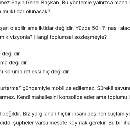
mez Sayın Genel Başkan. Bu yöntemle yalnızca mahalle 
a mı iktidar olunacak?
rı olabilir ama iktidar değildir. Yüzde 50+1’i nasıl ala
mik vizyonla? Hangi toplumsal sözleşmeyle?
 değildir.
ma değildir.
mi koruma refleksi hiç değildir.
 kurtarma” gündemiyle mobilize edilemez. Sürekli savun
vermez. Kendi mahallesini konsolide eder ama toplumu
el değildir. Biz yargılanan hiçbir insanı peşinen suçlamı
 ciddi şüpheler varsa mesafe koymak gerekir. Bu bir ih