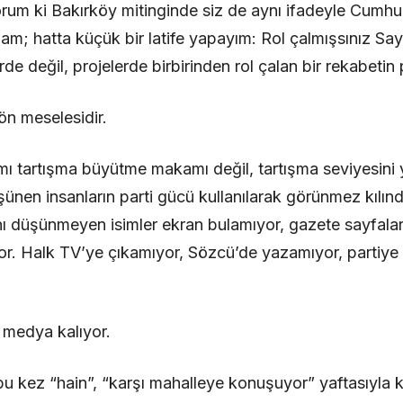
orum ki Bakırköy mitinginde siz de aynı ifadeyle Cumh
am; hatta küçük bir latife yapayım: Rol çalmışsınız Sa
de değil, projelerde birbirinden rol çalan bir rekabetin 
ön meselesidir.
ı tartışma büyütme makamı değil, tartışma seviyesini
nen insanların parti gücü kullanılarak görünmez kılındı
nı düşünmeyen isimler ekran bulamıyor, gazete sayfalar
yor. Halk TV’ye çıkamıyor, Sözcü’de yazamıyor, partiy
 medya kalıyor.
u kez “hain”, “karşı mahalleye konuşuyor” yaftasıyla k