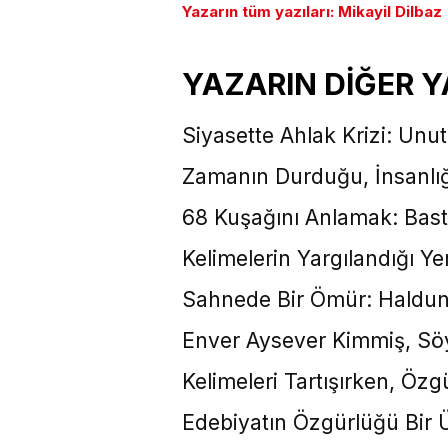
Yazarın tüm yazıları: Mikayil Dilbaz
YAZARIN DİĞER Y
Siyasette Ahlak Krizi: Unu
Zamanın Durduğu, İnsanlığ
68 Kuşağını Anlamak: Bastı
Kelimelerin Yargılandığı Y
Sahnede Bir Ömür: Haldun
Enver Aysever Kimmiş, Sö
Kelimeleri Tartışırken, Ö
Edebiyatın Özgürlüğü Bir Ü