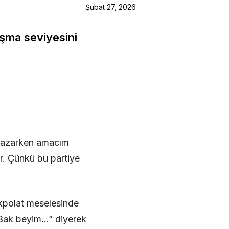
Şubat 27, 2026
ışma seviyesini
 yazarken amacım
r. Çünkü bu partiye
Akpolat meselesinde
a “Bak beyim…” diyerek