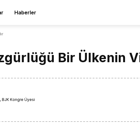
ar
Haberler
ır
zgürlüğü Bir Ülkenin V
z
, BJK Kongre Üyesi