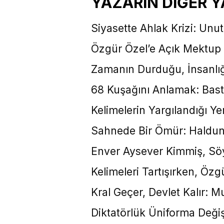
YAZARIN DİĞER Y
Siyasette Ahlak Krizi: Unu
Özgür Özel’e Açık Mektup
Zamanın Durduğu, İnsanlığ
68 Kuşağını Anlamak: Bastı
Kelimelerin Yargılandığı Y
Sahnede Bir Ömür: Haldun
Enver Aysever Kimmiş, Sö
Kelimeleri Tartışırken, Ö
Kral Geçer, Devlet Kalır: 
Diktatörlük Üniforma Deği