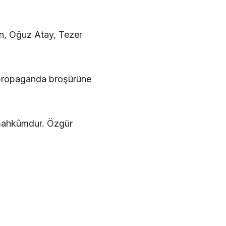
lhan, Oğuz Atay, Tezer
a propaganda broşürüne
 mahkûmdur. Özgür