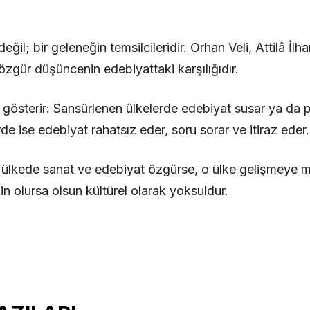
 değil; bir geleneğin temsilcileridir. Orhan Veli, Attilâ İ
özgür düşüncenin edebiyattaki karşılığıdır.
u gösterir: Sansürlenen ülkelerde edebiyat susar ya d
e ise edebiyat rahatsız eder, soru sorar ve itiraz eder.
r ülkede sanat ve edebiyat özgürse, o ülke gelişmeye
n olursa olsun kültürel olarak yoksuldur.