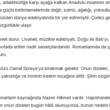
 adaletsizliğe karşı ayağa kalkan Anadolu insanının si
a güçlü betimlemelerinde değil; zulmü, ağalığı, yoksu
yüzden dünya edebiyatında bir yer edinmiştir. Çünkü g
zgürlükle ulaşır.
neli durur. Livaneli, müzikle edebiyatı, Doğu ile Batı’yı,
potada eriten nadir sanatçılardandır. Romanlarında da şa
uru.
 sözü Cemal Süreya’ya bırakmak gerekir. Onun dizeleri, 
 yalnızlığa ve ironinin keskin bıçağına aittir. Şiirin özg
marların kaynağında Nazım Hikmet vardır. Hapishaneler
 onun dizeleri bugün hâlâ okunuyorsa, bunun nedeni 