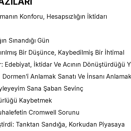
AZILARI
tmanın Konforu, Hesapsızlığın İktidarı
ın Sınandığı Gün
rılmış Bir Düşünce, Kaybedilmiş Bir İhtimal
er: Edebiyat, İktidar Ve Acının Dönüştürdüğü Y
 Dormen’i Anlamak Sanatı Ve İnsanı Anlamak
yleyeyim Sana Şaban Sevinç
zgürlüğü Kaybetmek
Muhalefetin Cromwell Sorunu
ştirdi: Tanktan Sandığa, Korkudan Piyasaya