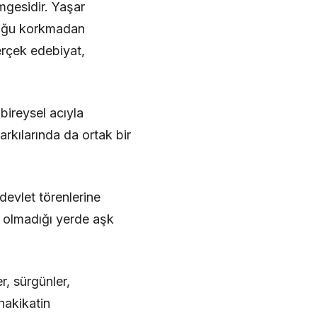
mgesidir. Yaşar
lluğu korkmadan
erçek edebiyat,
 bireysel acıyla
rkılarında da ortak bir
devlet törenlerine
ür olmadığı yerde aşk
, sürgünler,
hakikatin