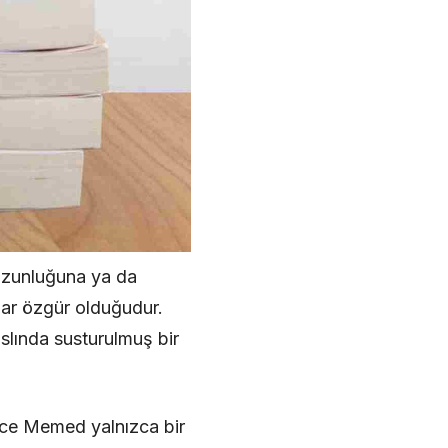
 uzunluğuna ya da
dar özgür olduğudur.
aslında susturulmuş bir
İnce Memed yalnızca bir