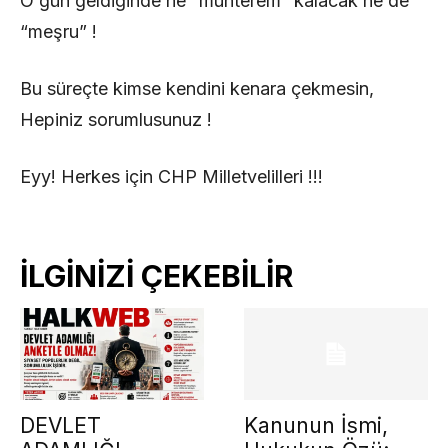
O gün geldiğinde ne “muhterem” kalacak ne de
“meşru” !
Bu süreçte kimse kendini kenara çekmesin,
Hepiniz sorumlusunuz !
Eyy! Herkes için CHP Milletvelilleri !!!
İLGİNİZİ ÇEKEBİLİR
DEVLET
Kanunun İsmi,