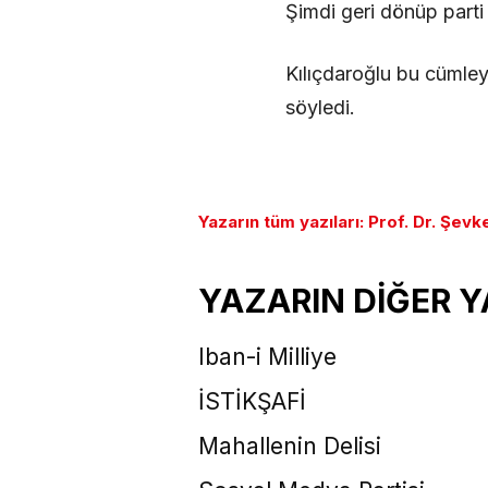
Şimdi geri dönüp part
Kılıçdaroğlu bu cümleyi
söyledi.
Yazarın tüm yazıları: Prof. Dr. Şev
YAZARIN DİĞER Y
Iban-i Milliye
İSTİKŞAFİ
Mahallenin Delisi