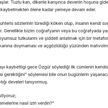
şlar. Tuzlu kan, dikenle karışınca devenin hoşuna gide
kaybetmekten ölene kadar yemeye devam eder.
 muhteris sözlerinin türediği köken olup, insanın kendi so
r. Genellikle bizim coğrafyanın veya bu coğrafyada ya
yumsuz tutkularını ve şiddeti anlatmak için bir metafor 
 kanına doymaması ve açgözlülüğü yüzünden mahvolmas
ayı kaybettigi gece Özgür söylediği ilk cümlenin kendis
esi gerektiğini” söylemesi bile onun bugünlerin yaşanaca
tığı develeri tanıyormuş.
tiyoruz;
melerine nasıl izin verdin?”