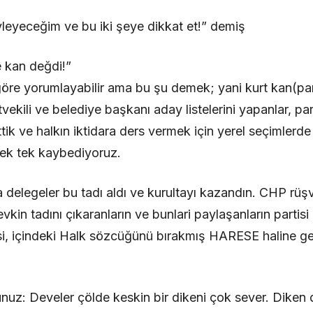
leyeceğim ve bu iki şeye dikkat et!” demiş
e kan değdi!”
re yorumlayabilir ama bu şu demek; yani kurt kan(para
ekili ve belediye başkanı aday listelerini yapanlar, paran
tik ve halkın iktidara ders vermek için yerel seçimlerde 
tek tek kaybediyoruz.
 delegeler bu tadı aldı ve kurultayı kazandın. CHP rüşv
evkin tadını çıkaranların ve bunlari paylaşanların partisi 
i, içindeki Halk sözcüğünü bırakmış HARESE haline geti
nuz: Develer çölde keskin bir dikeni çok sever. Diken 