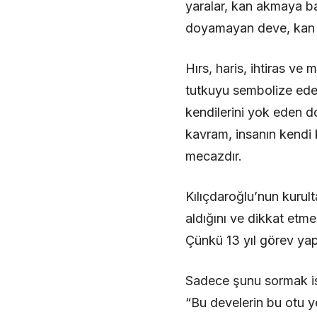
yaralar, kan akmaya ba
doyamayan deve, kan 
Hırs, haris, ihtiras ve
tutkuyu sembolize ede
kendilerini yok eden do
kavram, insanın kendi
mecazdır.
Kılıçdaroğlu’nun kurult
aldığını ve dikkat etm
Çünkü 13 yıl görev yap
Sadece şunu sormak is
“Bu develerin bu otu ye