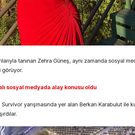
rılarıyla tanınan Zehra Güneş, aynı zamanda sosyal me
i görüyor.
alı sosyal medyada alay konusu oldu
 Survivor yarışmasında yer alan Berkan Karabulut ile 
ırdılar.