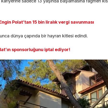
 kariyerine sadece 13 yaşında başlamasına rağmen kı
 Engin Polat’tan 15 bin liralık vergi savunması
unca dünya çapında bir hayran kitlesi edindi.
at’ın sponsorluğunu iptal ediyor!