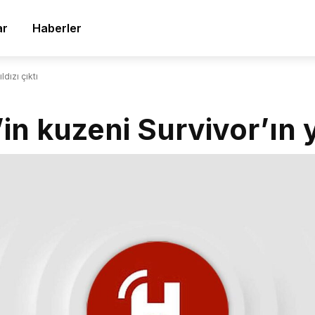
ar
Haberler
dızı çıktı
n kuzeni Survivor’ın yı