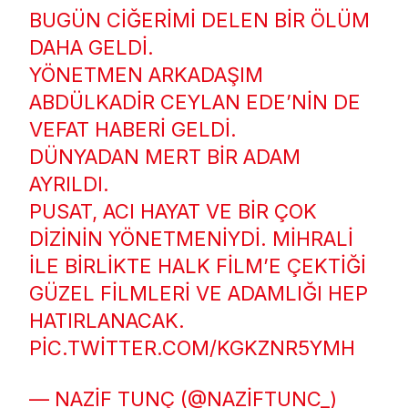
BUGÜN CIĞERIMI DELEN BIR ÖLÜM
DAHA GELDI.
YÖNETMEN ARKADAŞIM
ABDÜLKADIR CEYLAN EDE’NIN DE
VEFAT HABERI GELDI.
DÜNYADAN MERT BIR ADAM
AYRILDI.
PUSAT, ACI HAYAT VE BIR ÇOK
DIZININ YÖNETMENIYDI. MIHRALI
ILE BIRLIKTE HALK FILM’E ÇEKTIĞI
GÜZEL FILMLERI VE ADAMLIĞI HEP
HATIRLANACAK.
PIC.TWITTER.COM/KGKZNR5YMH
— NAZIF TUNÇ (@NAZIFTUNC_)