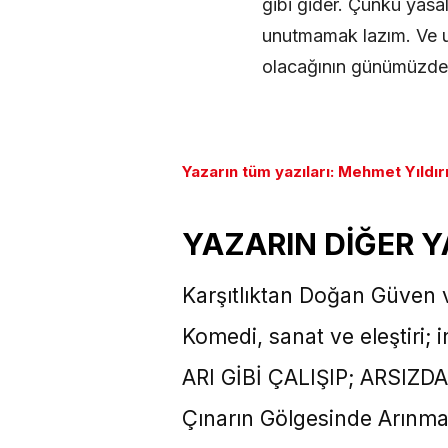
gibi gider. Çünkü yasa
unutmamak lazım. Ve un
olacağının günümüzde 
Yazarın tüm yazıları: Mehmet Yıldır
YAZARIN DİĞER Y
Karşıtlıktan Doğan Güven v
Komedi, sanat ve eleştiri;
ARI GİBİ ÇALIŞIP; ARSIZ
Çınarın Gölgesinde Arınm