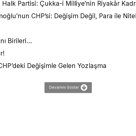
lk Partisi: Çukka-i Milliye’nin Riyakâr Kad
lu’nun CHP’si: Değişim Değil, Para ile Niteli
nı Birileri…
r!
: CHP’deki Değişimle Gelen Yozlaşma
Devamını Göster