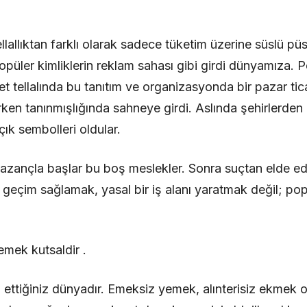
llallıktan farklı olarak sadece tüketim üzerine süslü pü
opüler kimliklerin reklam sahası gibi girdi dünyamıza. P
et tellalında bu tanıtım ve organizasyonda bir pazar tic
ken tanınmışlığında sahneye girdi. Aslında şehirlerden
ık sembolleri oldular.
 kazançla başlar bu boş meslekler. Sonra suçtan elde edi
eçim sağlamak, yasal bir iş alanı yaratmak değil; popü
emek kutsaldir .
a ettiğiniz dünyadır. Emeksiz yemek, alınterisiz ekmek 