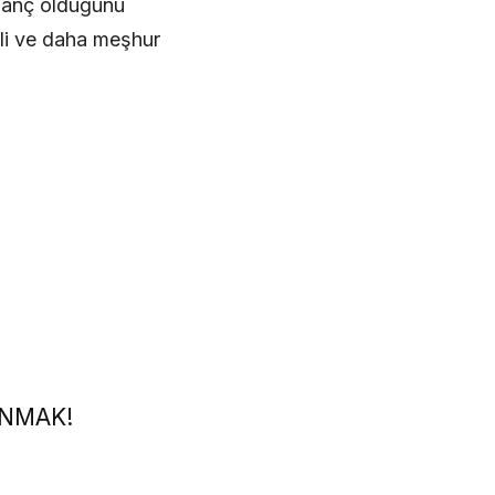
azanç olduğunu
ili ve daha meşhur
INMAK!