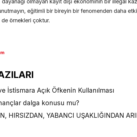
l dayanağı olmayan kayıt dışı ekonominin bir illegal k
utmayın, eğitimli bir bireyin bir fenomenden daha etk
de örnekleri çoktur.
ım
AZILARI
e İstismara Açık Öfkenin Kullanılması
 inançlar dalga konusu mu?
DAN, HIRSIZDAN, YABANCI UŞAKLIĞINDAN AR
a