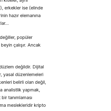
kitleler, aynı
, erkekler ise (elinde
inin hazır elemanına
zlar…
eğiller, popüler
 beyin çalışır. Ancak
zlem değildir. Dijital
r, yasal düzenlemeleri
nleri belirli olan değil,
da analistlik yapmak,
 bir tanımlaması
a meslekleridir kripto