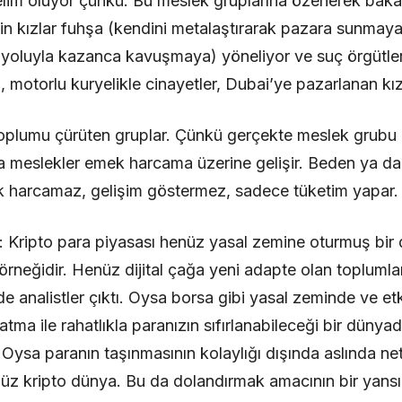
nelim oluyor çünkü. Bu meslek gruplarına özenerek bakan 
in kızlar fuhşa (kendini metalaştırarak pazara sunmaya)
 yoluyla kazanca kavuşmaya) yöneliyor ve suç örgütler
, motorlu kuryelikle cinayetler, Dubai’ye pazarlanan kı
oplumu çürüten gruplar. Çünkü gerçekte meslek grubu d
ira meslekler emek harcama üzerine gelişir. Beden ya da
 harcamaz, gelişim göstermez, sadece tüketim yapar.
: Kripto para piyasası henüz yasal zemine oturmuş bir dü
 örneğidir. Henüz dijital çağa yeni adapte olan toplumla
e analistler çıktı. Oysa borsa gibi yasal zeminde ve etke
atma ile rahatlıkla paranızın sıfırlanabileceği bir dünya
 Oysa paranın taşınmasının kolaylığı dışında aslında net
z kripto dünya. Bu da dolandırmak amacının bir yansım