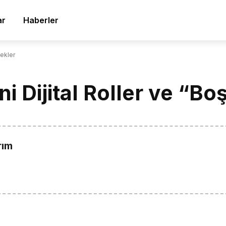
ar
Haberler
lekler
ni Dijital Roller ve “B
rım