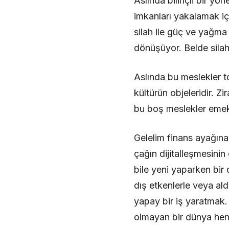
Aslında bilinçli bir yö
imkanları yakalamak iç
silah ile güç ve yağma
dönüşüyor. Belde silah
Aslında bu meslekler t
kültürün objeleridir. Z
bu boş meslekler emek
Gelelim finans ayağına
çağın dijitalleşmesinin
bile yeni yaparken bir d
dış etkenlerle veya ald
yapay bir iş yaratmak.
olmayan bir dünya henü