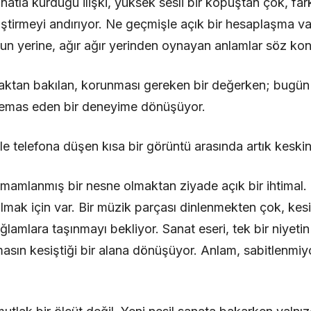
anatla kurduğu ilişki, yüksek sesli bir kopuştan çok, fa
iştirmeyi andırıyor. Ne geçmişle açık bir hesaplaşma v
unun yerine, ağır ağır yerinden oynayan anlamlar söz ko
aktan bakılan, korunması gereken bir değerken; bugün 
a temas eden bir deneyime dönüşüyor.
ile telefona düşen kısa bir görüntü arasında artık keskin
amamlanmış bir nesne olmaktan ziyade açık bir ihtimal. 
ılmak için var. Bir müzik parçası dinlenmekten çok, kesil
ğlamlara taşınmayı bekliyor. Sanat eseri, tek bir niyet
asın kesiştiği bir alana dönüşüyor. Anlam, sabitlenmiy