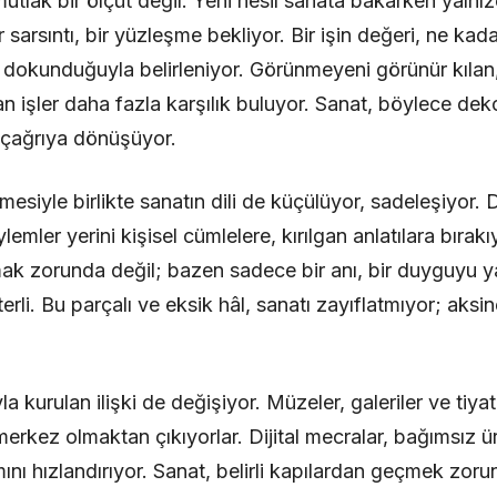
mutlak bir ölçüt değil. Yeni nesil sanata bakarken yalnız
r sarsıntı, bir yüzleşme bekliyor. Bir işin değeri, ne ka
okunduğuyla belirleniyor. Görünmeyeni görünür kılan, 
 işler daha fazla karşılık buluyor. Sanat, böylece deko
r çağrıya dönüşüyor.
mesiyle birlikte sanatın dili de küçülüyor, sadeleşiyor. 
lemler yerini kişisel cümlelere, kırılgan anlatılara bırakıy
mak zorunda değil; bazen sadece bir anı, bir duyguyu y
rli. Bu parçalı ve eksik hâl, sanatı zayıflatmıyor; aksi
a kurulan ilişki de değişiyor. Müzeler, galeriler ve tiyatr
erkez olmaktan çıkıyorlar. Dijital mecralar, bağımsız ür
ımını hızlandırıyor. Sanat, belirli kapılardan geçmek zo