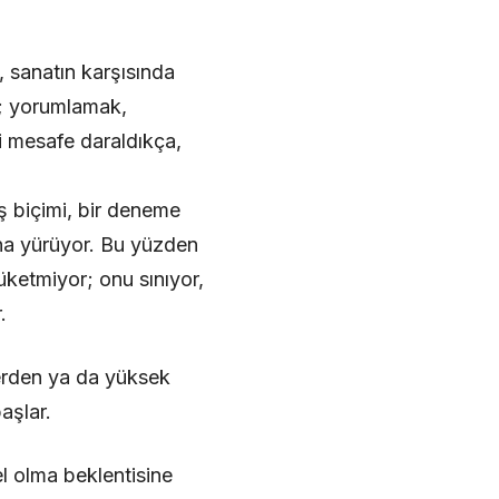
, sanatın karşısında
r; yorumlamak,
i mesafe daraldıkça,
ış biçimi, bir deneme
ana yürüyor. Bu yüzden
üketmiyor; onu sınıyor,
.
lerden ya da yüksek
aşlar.
l olma beklentisine