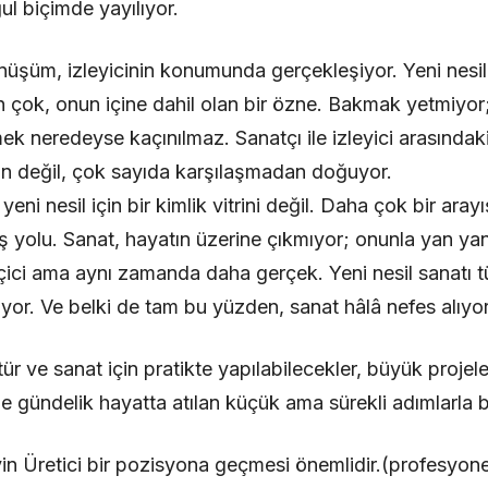
l biçimde yayılıyor.
önüşüm, izleyicinin konumunda gerçekleşiyor. Yeni nesil
n çok, onun içine dahil olan bir özne. Bakmak yetmiyo
 neredeyse kaçınılmaz. Sanatçı ile izleyici arasındak
an değil, çok sayıda karşılaşmadan doğuyor.
eni nesil için bir kimlik vitrini değil. Daha çok bir aray
kış yolu. Sanat, hayatın üzerine çıkmıyor; onunla yan y
çici ama aynı zamanda daha gerçek. Yeni nesil sanatı t
yor. Ve belki de tam bu yüzden, sanat hâlâ nefes alıyor
r ve sanat için pratikte yapılabilecekler, büyük proje
de gündelik hayatta atılan küçük ama sürekli adımlarla b
n Üretici bir pozisyona geçmesi önemlidir.(profesyone