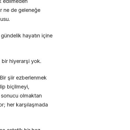
rk edilmeden
ar ne de geleneğe
nusu.
gündelik hayatın içine
 bir hiyerarşi yok.
Bir şiir ezberlenmek
ip biçilmeyi,
in sonucu olmaktan
or; her karşılaşmada