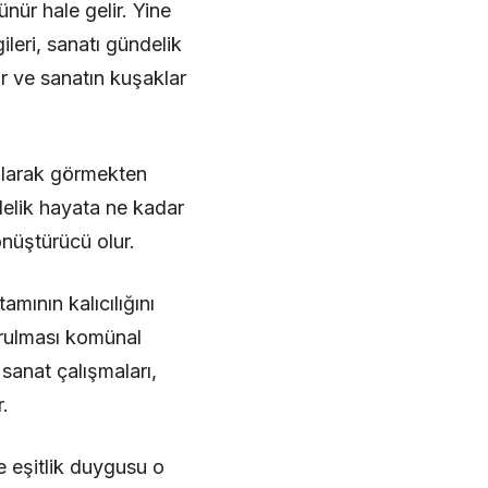
ür hale gelir. Yine
ileri, sanatı gündelik
ür ve sanatın kuşaklar
 olarak görmekten
ndelik hayata ne kadar
önüştürücü olur.
mının kalıcılığını
urulması komünal
 sanat çalışmaları,
r.
ve eşitlik duygusu o