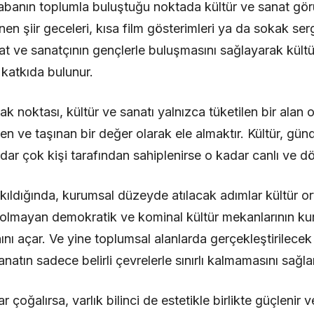
banın toplumla buluştuğu noktada kültür ve sanat görün
nen şiir geceleri, kısa film gösterimleri ya da sokak serg
nat ve sanatçının gençlerle buluşmasını sağlayarak kült
 katkıda bulunur.
ak noktası, kültür ve sanatı yalnızca tüketilen bir alan
ilen ve taşınan bir değer olarak ele almaktır. Kültür, gü
ar çok kişi tarafından sahiplenirse o kadar canlı ve d
ldığında, kurumsal düzeyde atılacak adımlar kültür orta
ı olmayan demokratik ve kominal kültür mekanlarının k
nını açar. Ve yine toplumsal alanlarda gerçekleştirilecek
natın sadece belirli çevrelerle sınırlı kalmamasını sağla
 çoğalırsa, varlık bilinci de estetikle birlikte güçlenir 