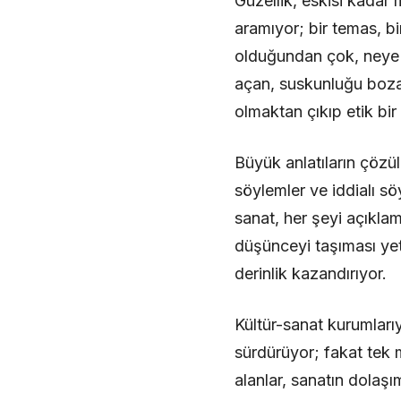
Güzellik, eskisi kadar 
aramıyor; bir temas, bi
olduğundan çok, neye d
açan, suskunluğu bozan
olmaktan çıkıp etik bi
Büyük anlatıların çözül
söylemler ve iddialı söy
sanat, her şeyi açıkla
düşünceyi taşıması yete
derinlik kazandırıyor.
Kültür-sanat kurumlarıyl
sürdürüyor; fakat tek m
alanlar, sanatın dolaş