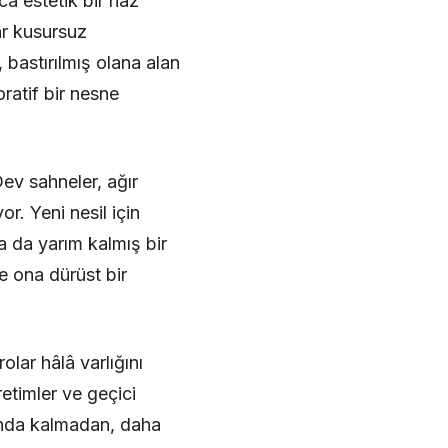
ca estetik bir haz
dar kusursuz
bastırılmış olana alan
ratif bir nesne
Dev sahneler, ağır
or. Yeni nesil için
a da yarım kalmış bir
ne ona dürüst bir
olar hâlâ varlığını
etimler ve geçici
runda kalmadan, daha