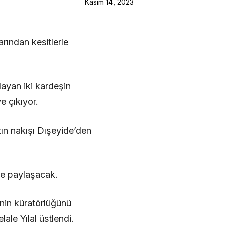
Kasım 14, 2023
rından kesitlerle
ayan iki kardeşin
 çıkıyor.
ın nakışı Dışeyide’den
rle paylaşacak.
inin küratörlüğünü
le Yılal üstlendi.