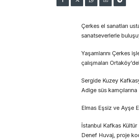
Çerkes el sanatları us
sanatseverlerle buluşu
Yaşamlarını Çerkes iş
çalışmaları Ortaköy’de
Sergide Kuzey Kafkasya
Adige süs kamçılarına 
Elmas Eşsiz ve Ayşe Eşs
İstanbul Kafkas Kültür 
Denef Huvaj, proje koo