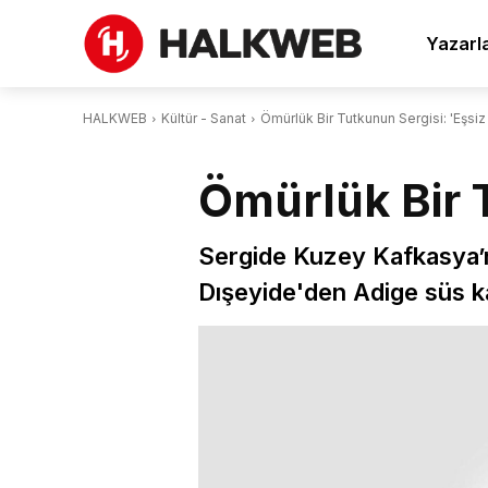
Yazarl
HALKWEB
Kültür - Sanat
Ömürlük Bir Tutkunun Sergisi: 'Eşsiz
Ömürlük Bir T
Sergide Kuzey Kafkasya’nı
Dışeyide'den Adige süs ka