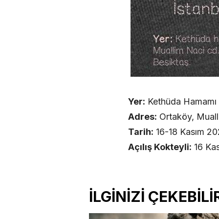
Yer:
Kethüda Hamamı B
Adres:
Ortaköy, Muall
Tarih:
16-18 Kasım 2
Açılış Kokteyli:
16 Kas
İLGİNİZİ ÇEKEBİLİ