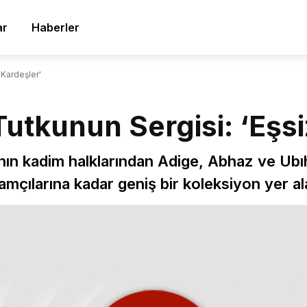
ar
Haberler
 Kardeşler'
utkunun Sergisi: ‘Eşsi
n kadim halklarından Adige, Abhaz ve Ubıhla
mçılarına kadar geniş bir koleksiyon yer al