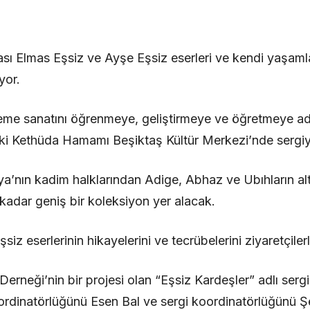
tası Elmas Eşsiz ve Ayşe Eşsiz eserleri ve kendi yaşamla
yor.
leme sanatını öğrenmeye, geliştirmeye ve öğretmeye ad
ki Kethüda Hamamı Beşiktaş Kültür Merkezi’nde sergiye
’nın kadim halklarından Adige, Abhaz ve Ubıhların alt
kadar geniş bir koleksiyon yer alacak.
iz eserlerinin hikayelerini ve tecrübelerini ziyaretçile
Derneği’nin bir projesi olan “Eşsiz Kardeşler” adlı serg
rdinatörlüğünü Esen Bal ve sergi koordinatörlüğünü Şela