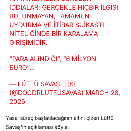
IDDIALAR; GERÇEKLE HIÇBIR ILGISI
BULUNMAYAN, TAMAMEN
UYDURMA VE ITIBAR SUIKASTI
NITELIĞINDE BIR KARALAMA
GIRIŞIMIDIR.
“PARA ALINDIĞI”, “6 MILYON
EURO”…
— LÜTFÜ SAVAŞ 🇹🇷
(@DOCDRLUTFUSAVAS)
MARCH 28,
2026
Yasal süreç başlatılacağının altını çizen Lütfü
Savaş’ın açıklaması şöyle: