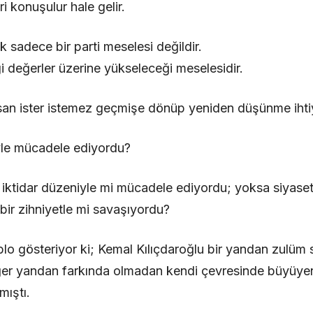
ri konuşulur hale gelir.
 sadece bir parti meselesi değildir.
i değerler üzerine yükseleceği meselesidir.
an ister istemez geçmişe dönüp yeniden düşünme ihtiy
yle mücadele ediyordu?
 iktidar düzeniyle mi mücadele ediyordu; yoksa siyaseti
ir zihniyetle mi savaşıyordu?
lo gösteriyor ki; Kemal Kılıçdaroğlu bir yandan zulüm s
er yandan farkında olmadan kendi çevresinde büyüyen
mıştı.