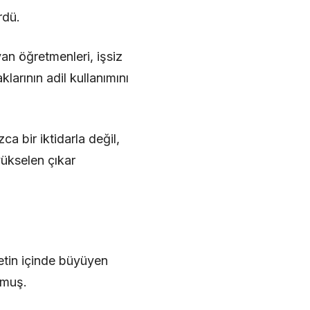
rdü.
an öğretmenleri, işsiz
larının adil kullanımını
a bir iktidarla değil,
yükselen çıkar
etin içinde büyüyen
rmuş.