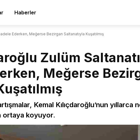
ar
Haberler
cadele Ederken, Meğerse Bezirgan Saltanatıyla Kuşatılmış
aroğlu Zulüm Saltanatı
erken, Meğerse Bezir
Kuşatılmış
ışmalar, Kemal Kılıçdaroğlu’nun yıllarca n
n ortaya koyuyor.