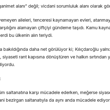
ganimet alanı” değil; vicdani sorumluluk alanı olarak gö
eyemeyen aileleri, tenceresi kaynamayan evleri, atanmay
rşılığını alamayan çiftçiyi gündeme taşıdı. Kamu kaynak
di bu ülkenin alın teriydi.
akıldığında daha net görülüyor ki; Kılıçdaroğlu yalnızc
 siyaseti rant kapısına dönüştüren ve halkın sırtından 
iyordu.
:
lüm saltanatına karşı mücadele ederken, meğerse siyas
yani bezirgan saltanatıyla da aynı anda mücadele ediyo