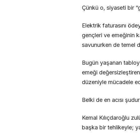
Çünkü o, siyaseti bir “
Elektrik faturasını öd
gençleri ve emeğinin ka
savunurken de temel der
Bugün yaşanan tabloya b
emeği değersizleştiren,
düzeniyle mücadele ed
Belki de en acısı şudur
Kemal Kılıçdaroğlu zu
başka bir tehlikeyle; 