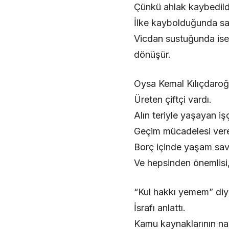
Çünkü ahlak kaybedildi
İlke kaybolduğunda sad
Vicdan sustuğunda ise 
dönüşür.
Oysa Kemal Kılıçdaroğl
Üreten çiftçi vardı.
Alın teriyle yaşayan işç
Geçim mücadelesi vere
Borç içinde yaşam sava
Ve hepsinden önemlisi,
“Kul hakkı yemem” diyen
İsrafı anlattı.
Kamu kaynaklarının nasıl