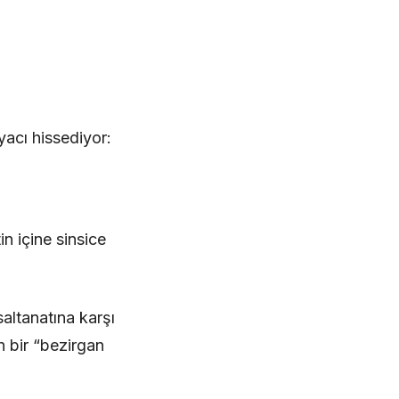
acı hissediyor:
n içine sinsice
altanatına karşı
 bir “bezirgan