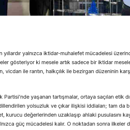
n yıllardır yalnızca iktidar-muhalefet mücadelesi üzer
r gösteriyor ki mesele artık sadece bir iktidar meseles
n, vicdan ile rantın, halkçılık ile bezirgan düzeninin ka
Partisi’nde yaşanan tartışmalar, ortaya saçılan etik dı
llendirilen yolsuzluk ve çıkar ilişkisi iddiaları; tam da bu
et, kurucu değerlerinden uzaklaşıp ahlaki pusulasını 
nızca güç mücadelesi kalır. O noktadan sonra ilkeler deği