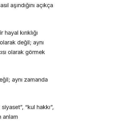
asıl aşındığını açıkça
hayal kırıklığı
olarak değil; aynı
cısı olarak görmek
 değil; aynı zamanda
siyaset”, “kul hakkı”,
n anlam