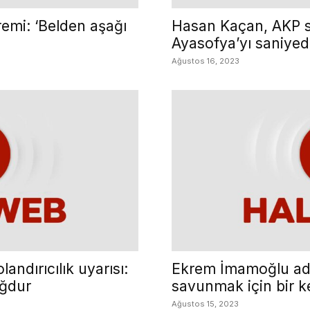
premi: ‘Belden aşağı
Hasan Kaçan, AKP s
Ayasofya’yı saniye
Ağustos 16, 2023
andırıcılık uyarısı:
Ekrem İmamoğlu aday
ağdur
savunmak için bir k
Ağustos 15, 2023