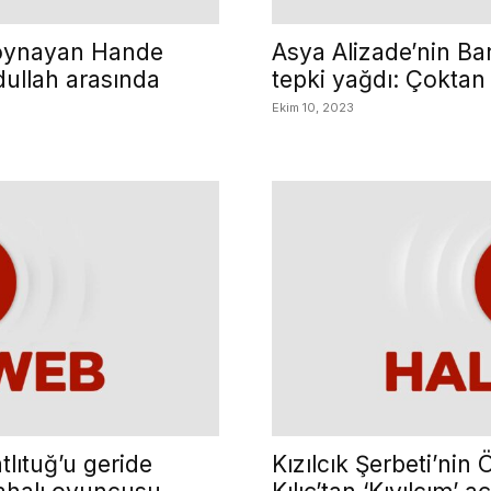
ı oynayan Hande
Asya Alizade’nin Barı
dullah arasında
tepki yağdı: Çoktan
Ekim 10, 2023
lıtuğ’u geride
Kızılcık Şerbeti’nin