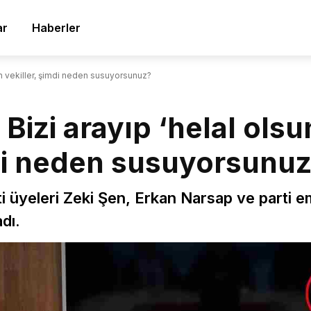
ar
Haberler
yen vekiller, şimdi neden susuyorsunuz?
 Bizi arayıp ‘helal olsu
mdi neden susuyorsunu
 üyeleri Zeki Şen, Erkan Narsap ve parti eme
dı.