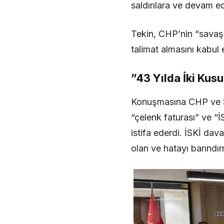
saldırılara ve devam e
Tekin, CHP’nin “savaş 
talimat almasını kabul 
​”43 Yılda İki Kusu
​Konuşmasına CHP ve S
“çelenk faturası” ve “İ
istifa ederdi. İSKİ da
olan ve hatayı barındır