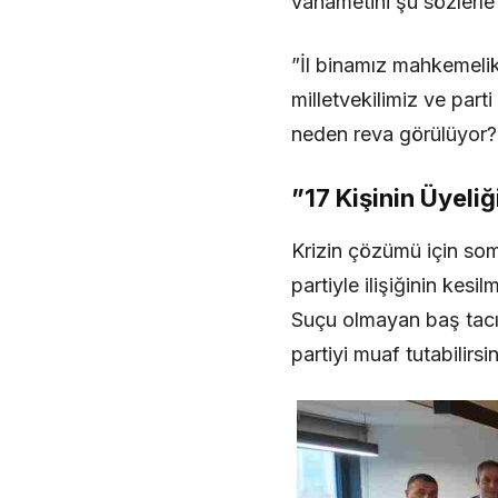
vahametini şu sözlerle 
​”İl binamız mahkemeli
milletvekilimiz ve parti
neden reva görülüyor?
​”17 Kişinin Üyeli
​Krizin çözümü için so
partiyle ilişiğinin kes
Suçu olmayan baş tacı 
partiyi muaf tutabilirsin