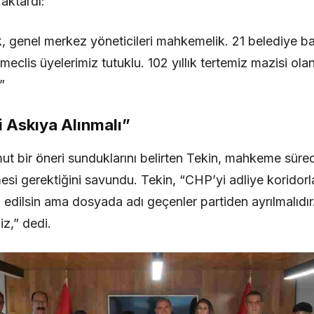
aktardı:
k, genel merkez yöneticileri mahkemelik. 21 belediye ba
 meclis üyelerimiz tutuklu. 102 yıllık tertemiz mazisi ola
”
ği Askıya Alınmalı”
mut bir öneri sunduklarını belirten Tekin, mahkeme süre
ilmesi gerektiğini savundu. Tekin, “CHP’yi adliye koridorl
edilsin ama dosyada adı geçenler partiden ayrılmalıdı
iz,” dedi.