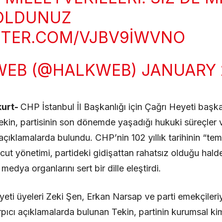
OLDUNUZ
TTER.COM/VJBV9IWVNO
WEB (@HALKWEB)
JANUARY 
urt-
CHP İstanbul İl Başkanlığı için Çağrı Heyeti başka
ekin, partisinin son dönemde yaşadığı hukuki süreçler v
 açıklamalarda bulundu. CHP’nin 102 yıllık tarihinin “te
ut yönetimi, partideki gidişattan rahatsız olduğu hald
 medya organlarını sert bir dille eleştirdi.
eti üyeleri Zeki Şen, Erkan Narsap ve parti emekçileriy
arpıcı açıklamalarda bulunan Tekin, partinin kurumsal ki