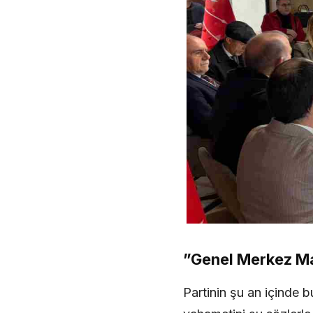
​”Genel Merkez M
​Partinin şu an içinde