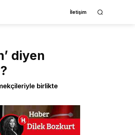
İletişim
n’ diyen
z?
kçileriyle birlikte