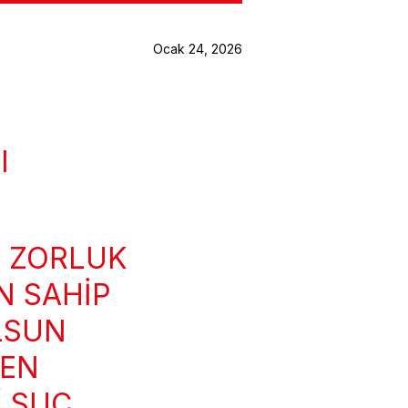
Ocak 24, 2026
I
A ZORLUK
N SAHIP
OLSUN
YEN
I SUÇ