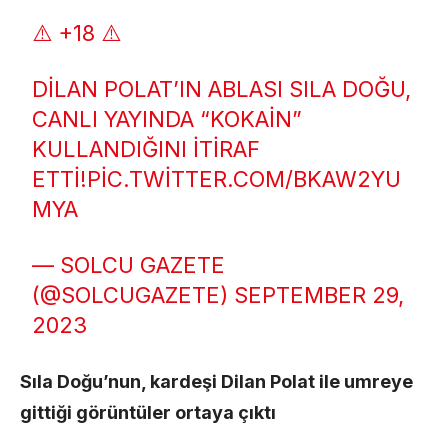
⚠️ +18 ⚠️
DILAN POLAT’IN ABLASI SILA DOĞU,
CANLI YAYINDA “KOKAIN”
KULLANDIĞINI ITIRAF
ETTI!
PIC.TWITTER.COM/BKAW2YU
MYA
— SOLCU GAZETE
(@SOLCUGAZETE)
SEPTEMBER 29,
2023
Sıla Doğu’nun, kardeşi Dilan Polat ile umreye
gittiği görüntüler ortaya çıktı