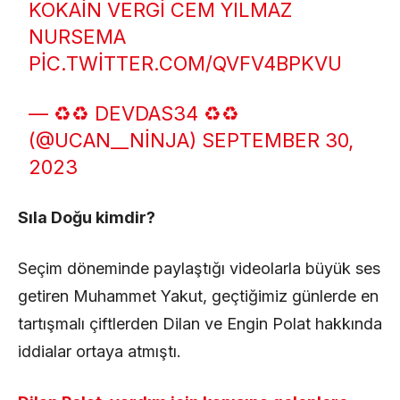
KOKAIN VERGI CEM YILMAZ
NURSEMA
PIC.TWITTER.COM/QVFV4BPKVU
— ♻️♻️ DEVDAS34 ♻️♻️
(@UCAN__NINJA)
SEPTEMBER 30,
2023
Sıla Doğu kimdir?
Seçim döneminde paylaştığı videolarla büyük ses
getiren Muhammet Yakut, geçtiğimiz günlerde en
tartışmalı çiftlerden Dilan ve Engin Polat hakkında
iddialar ortaya atmıştı.