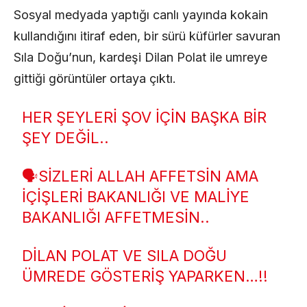
Sosyal medyada yaptığı canlı yayında kokain
kullandığını itiraf eden, bir sürü küfürler savuran
Sıla Doğu’nun, kardeşi Dilan Polat ile umreye
gittiği görüntüler ortaya çıktı.
HER ŞEYLERI ŞOV IÇIN BAŞKA BIR
ŞEY DEĞIL..
🗣️SIZLERI ALLAH AFFETSIN AMA
İÇIŞLERI BAKANLIĞI VE MALIYE
BAKANLIĞI AFFETMESIN..
DILAN POLAT VE SILA DOĞU
ÜMREDE GÖSTERIŞ YAPARKEN…!!